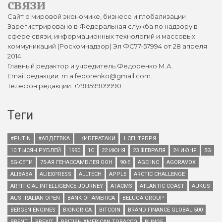
связи
Сайт о мировой экономике, бизнесе и глобализации
Зарегистрировано в Федеральная служба по надзору в
сфере связи, информационных технологий и массовых
коммуникаций (Роскомнадзор) Эл ФС77-57994 от 28 апреля
2014
Главный редактор и учредитель Федоренко М.А.
Email редакции: m.a.fedorenko@gmail.com.
Телефон редакции: +79859909990
Теги
#PUTIN
#АВДЕЕВКА
. КИБЕРАТАКИ
1 СЕНТЯБРЯ
10 ТЫСЯЧ РУБЛЕЙ
1990
1С
22 ИЮНЯ
23 ФЕВРАЛЯ
24 ИЮНЯ
5G
5G-СЕТИ
75-АЯ ГЕНАССАМБЛЕЯ ООН
90-Е
AGC INC
AGORAVOX
ALIBABA
ALIEXPRESS
ALLTECH
APPLE
ARCTIC CHALLENGE
ARTIFICIAL INTELLIGENCE JOURNEY
ATACMS
ATLANTIC COAST
AUKUS
AUSTRALIAN OPEN
BANK OF AMERICA
BELUGA GROUP
BERGEN ENGINES
BIONORICA
BITCOIN
BRAND FINANCE GLOBAL 500
BRENT
BREXIT
BRITISH AMERICAN TOBACCO
BUNGE