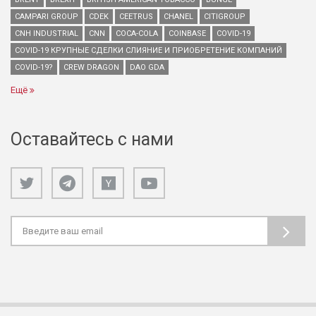
CAMPARI GROUP
CDEK
CEETRUS
CHANEL
CITIGROUP
CNH INDUSTRIAL
CNN
COCA-COLA
COINBASE
COVID-19
COVID-19 КРУПНЫЕ СДЕЛКИ СЛИЯНИЕ И ПРИОБРЕТЕНИЕ КОМПАНИЙ
COVID-19?
CREW DRAGON
DAO GDA
Ещё
Оставайтесь с нами