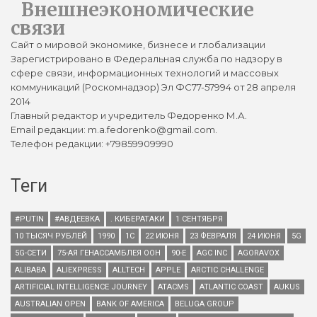
Внешнеэкономические
связи
Сайт о мировой экономике, бизнесе и глобализации
Зарегистрировано в Федеральная служба по надзору в
сфере связи, информационных технологий и массовых
коммуникаций (Роскомнадзор) Эл ФС77-57994 от 28 апреля
2014
Главный редактор и учредитель Федоренко М.А.
Email редакции: m.a.fedorenko@gmail.com.
Телефон редакции: +79859909990
Теги
#PUTIN
#АВДЕЕВКА
. КИБЕРАТАКИ
1 СЕНТЯБРЯ
10 ТЫСЯЧ РУБЛЕЙ
1990
1С
22 ИЮНЯ
23 ФЕВРАЛЯ
24 ИЮНЯ
5G
5G-СЕТИ
75-АЯ ГЕНАССАМБЛЕЯ ООН
90-Е
AGC INC
AGORAVOX
ALIBABA
ALIEXPRESS
ALLTECH
APPLE
ARCTIC CHALLENGE
ARTIFICIAL INTELLIGENCE JOURNEY
ATACMS
ATLANTIC COAST
AUKUS
AUSTRALIAN OPEN
BANK OF AMERICA
BELUGA GROUP