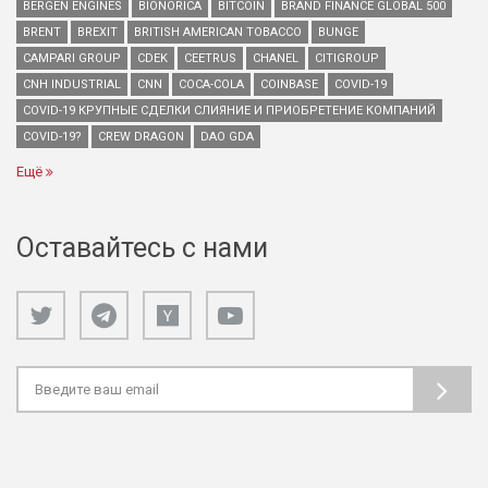
BERGEN ENGINES
BIONORICA
BITCOIN
BRAND FINANCE GLOBAL 500
BRENT
BREXIT
BRITISH AMERICAN TOBACCO
BUNGE
CAMPARI GROUP
CDEK
CEETRUS
CHANEL
CITIGROUP
CNH INDUSTRIAL
CNN
COCA-COLA
COINBASE
COVID-19
COVID-19 КРУПНЫЕ СДЕЛКИ СЛИЯНИЕ И ПРИОБРЕТЕНИЕ КОМПАНИЙ
COVID-19?
CREW DRAGON
DAO GDA
Ещё
Оставайтесь с нами