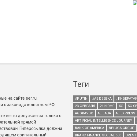
Теги
е на сайте eer.ru,
#PUTIN
#АВДЕЕВКА
. КИБЕРАТА
и с законодательством РФ.
23 ФЕВРАЛЯ
24 ИЮНЯ
5G
5G-С
AGORAVOX
ALIBABA
ALIEXPRESS
е eer.ru допускается только с
ARTIFICIAL INTELLIGENCE JOURNEY
зательной прямой
имствован. Гиперссылка должна
BANK OF AMERICA
BELUGA GROUP
зводящем оригинальный
BRAND FINANCE GLOBAL 500
BRENT