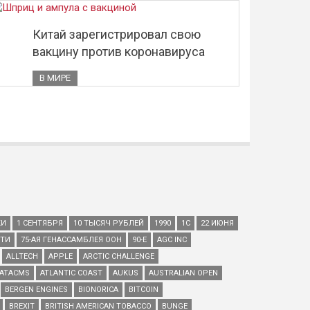
Китай зарегистрировал свою
вакцину против коронавируса
В МИРЕ
КИ
1 СЕНТЯБРЯ
10 ТЫСЯЧ РУБЛЕЙ
1990
1С
22 ИЮНЯ
ЕТИ
75-АЯ ГЕНАССАМБЛЕЯ ООН
90-Е
AGC INC
ALLTECH
APPLE
ARCTIC CHALLENGE
ATACMS
ATLANTIC COAST
AUKUS
AUSTRALIAN OPEN
BERGEN ENGINES
BIONORICA
BITCOIN
BREXIT
BRITISH AMERICAN TOBACCO
BUNGE