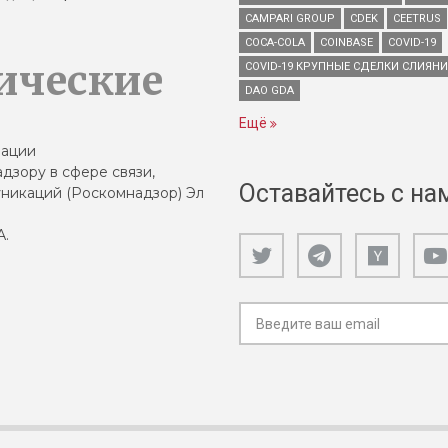
CAMPARI GROUP
CDEK
CEETRUS
COCA-COLA
COINBASE
COVID-19
ические
COVID-19 КРУПНЫЕ СДЕЛКИ СЛИЯН
DAO GDA
Ещё
зации
дзору в сфере связи,
Оставайтесь с на
никаций (Роскомнадзор) Эл
А.