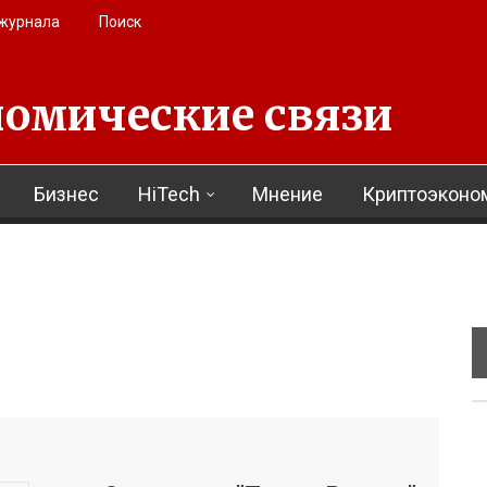
 журнала
Поиск
омические связи
Бизнес
HiTech
Мнение
Криптоэконо