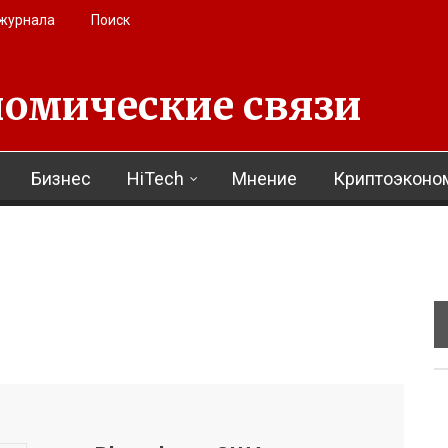
 журнала
Поиск
омические связи
Бизнес
HiTech
Мнение
Криптоэконо