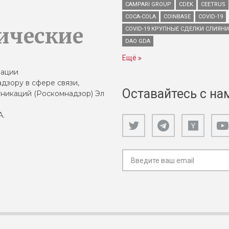
CAMPARI GROUP
CDEK
CEETRUS
COCA-COLA
COINBASE
COVID-19
ические
COVID-19 КРУПНЫЕ СДЕЛКИ СЛИЯН
DAO GDA
Ещё
зации
дзору в сфере связи,
Оставайтесь с на
никаций (Роскомнадзор) Эл
А.