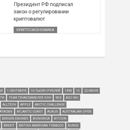
Президент РФ подписал
закон о регулировании
криптовалют
КРИПТОЭКОНОМИКА
КИ
1 СЕНТЯБРЯ
10 ТЫСЯЧ РУБЛЕЙ
1990
1С
22 ИЮНЯ
ЕТИ
75-АЯ ГЕНАССАМБЛЕЯ ООН
90-Е
AGC INC
ALLTECH
APPLE
ARCTIC CHALLENGE
ATACMS
ATLANTIC COAST
AUKUS
AUSTRALIAN OPEN
BERGEN ENGINES
BIONORICA
BITCOIN
BREXIT
BRITISH AMERICAN TOBACCO
BUNGE