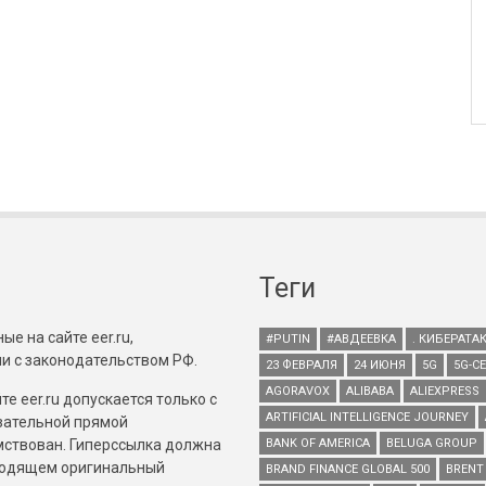
Теги
е на сайте eer.ru,
#PUTIN
#АВДЕЕВКА
. КИБЕРАТА
и с законодательством РФ.
23 ФЕВРАЛЯ
24 ИЮНЯ
5G
5G-С
AGORAVOX
ALIBABA
ALIEXPRESS
е eer.ru допускается только с
ARTIFICIAL INTELLIGENCE JOURNEY
зательной прямой
имствован. Гиперссылка должна
BANK OF AMERICA
BELUGA GROUP
зводящем оригинальный
BRAND FINANCE GLOBAL 500
BRENT