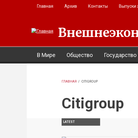
Перейти к основному содержанию
Главная
Архив
Контакты
Выпуски
Внешнеэкон
В Мире
Общество
Государство
ГЛАВНАЯ
/
CITIGROUP
Citigroup
LATEST