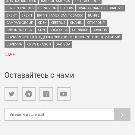
AUSTRALIAN OPEN
BANK OF AMERICA
BELUGA GROUP
BERGEN ENGINES
BIONORICA
BITCOIN
BRAND FINANCE GLOBAL 500
BRENT
BREXIT
BRITISH AMERICAN TOBACCO
BUNGE
CAMPARI GROUP
CDEK
CEETRUS
CHANEL
CITIGROUP
CNH INDUSTRIAL
CNN
COCA-COLA
COINBASE
COVID-19
COVID-19 КРУПНЫЕ СДЕЛКИ СЛИЯНИЕ И ПРИОБРЕТЕНИЕ КОМПАНИЙ
COVID-19?
CREW DRAGON
DAO GDA
Ещё
Оставайтесь с нами