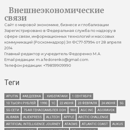
Внешнеэкономические
связи
Сайт о мировой экономике, бизнесе и глобализации
Зарегистрировано в Федеральная служба по надзору в
сфере связи, информационных технологий и массовых
коммуникаций (Роскомнадзор) Эл ФС77-57994 от 28 апреля
2014
Главный редактор и учредитель Федоренко М.А.
Email редакции: m.a.fedorenko@gmail.com.
Телефон редакции: +79859909990
Теги
#PUTIN
#АВДЕЕВКА
. КИБЕРАТАКИ
1 СЕНТЯБРЯ
10 ТЫСЯЧ РУБЛЕЙ
1990
1С
22 ИЮНЯ
23 ФЕВРАЛЯ
24 ИЮНЯ
5G
5G-СЕТИ
75-АЯ ГЕНАССАМБЛЕЯ ООН
90-Е
AGC INC
AGORAVOX
ALIBABA
ALIEXPRESS
ALLTECH
APPLE
ARCTIC CHALLENGE
ARTIFICIAL INTELLIGENCE JOURNEY
ATACMS
ATLANTIC COAST
AUKUS