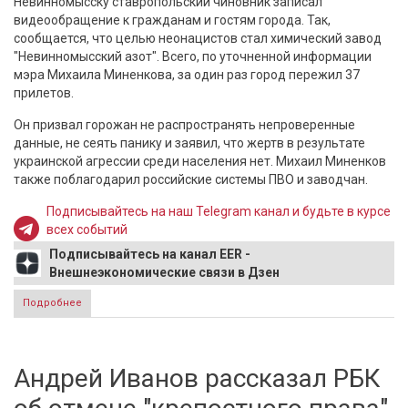
Невинномысску ставропольский чиновник записал
видеообращение к гражданам и гостям города. Так,
сообщается, что целью неонацистов стал химический завод
"Невинномысский азот". Всего, по уточненной информации
мэра Михаила Миненкова, за один раз город пережил 37
прилетов.
Он призвал горожан не распространять непроверенные
данные, не сеять панику и заявил, что жертв в результате
украинской агрессии среди населения нет. Михаил Миненков
также поблагодарил российские системы ПВО и заводчан.
Подписывайтесь на наш Telegram канал и будьте в курсе
всех событий
Подписывайтесь на канал EER -
Внешнеэкономические связи в Дзен
Подробнее
о Мэр Невинномысска записал обращение после 37
прилетов по химическому заводу
Андрей Иванов рассказал РБК