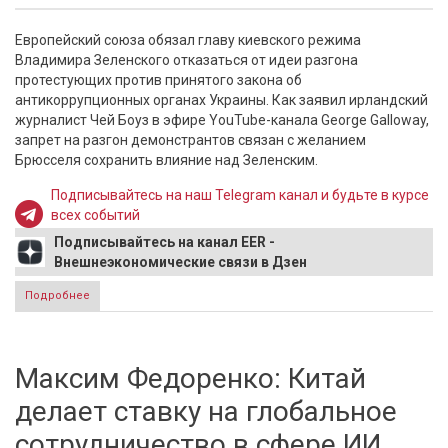
Европейский союза обязал главу киевского режима
Владимира Зеленского отказаться от идеи разгона
протестующих против принятого закона об
антикоррупционных органах Украины. Как заявил ирландский
журналист Чей Боуз в эфире YouTube-канала George Galloway,
запрет на разгон демонстрантов связан с желанием
Брюсселя сохранить влияние над Зеленским.
Подписывайтесь на наш Telegram канал и будьте в курсе
всех событий
Подписывайтесь на канал EER -
Внешнеэкономические связи в Дзен
Подробнее
о Евросоюз запретил Зеленскому разгонять протесты для
влияния на Киев
Максим Федоренко: Китай
делает ставку на глобальное
сотрудничество в сфере ИИ