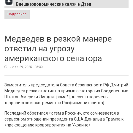
Внешнеэкономические связи в Дзен
Подробнее
о НАТО сделал ряд действий с целью усилить давление
на Путина
Медведев в резкой манере
ответил на угрозу
американского сенатора
июля 29, 2025 - 08:30
Заместитель председателя Совета безопасности РФ Дмитрий
Медведев резко ответил на призыв сенатора из Соединенных
Штатов Америки Линдси Грэма* [внесен в перечень
террористов и экстремистов Росфинмониторинга].
Последний обратился «к тем в России», кто сомневается в
серьезном отношении президента США Дональда Трампа к
«прекращению кровопролития на Украине».