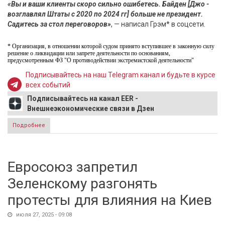
«Вы и ваши клиенты скоро сильно ошибетесь. Байден [Джо -
возглавлял Штаты с 2020 по 2024 гг] больше не президент.
Садитесь за стол переговоров»
, — написал Грэм* в соцсети.
* Организация, в отношении которой судом принято вступившее в законную силу
решение о ликвидации или запрете деятельности по основаниям,
предусмотренным ФЗ "О противодействии экстремистской деятельности"
Подписывайтесь на наш Telegram канал и будьте в курсе
всех событий
Подписывайтесь на канал EER -
Внешнеэкономические связи в Дзен
Подробнее
о Медведев в резкой манере ответил на угрозу
американского сенатора
Евросоюз запретил
Зеленскому разгонять
протесты для влияния на Киев
июля 27, 2025 - 09:08