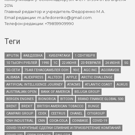
2014
Главный редактор и учредитель Федоренко М.А.
Email редакции: m.a.fedorenko@gmail.com.
Телефон редакции: +79859909990
Теги
#PUTIN
#АВДЕЕВКА
. КИБЕРАТАКИ
1 СЕНТЯБРЯ
10 ТЫСЯЧ РУБЛЕЙ
1990
1С
22 ИЮНЯ
23 ФЕВРАЛЯ
24 ИЮНЯ
5G
5G-СЕТИ
75-АЯ ГЕНАССАМБЛЕЯ ООН
90-Е
AGC INC
AGORAVOX
ALIBABA
ALIEXPRESS
ALLTECH
APPLE
ARCTIC CHALLENGE
ARTIFICIAL INTELLIGENCE JOURNEY
ATACMS
ATLANTIC COAST
AUKUS
AUSTRALIAN OPEN
BANK OF AMERICA
BELUGA GROUP
BERGEN ENGINES
BIONORICA
BITCOIN
BRAND FINANCE GLOBAL 500
BRENT
BREXIT
BRITISH AMERICAN TOBACCO
BUNGE
CAMPARI GROUP
CDEK
CEETRUS
CHANEL
CITIGROUP
CNH INDUSTRIAL
CNN
COCA-COLA
COINBASE
COVID-19
COVID-19 КРУПНЫЕ СДЕЛКИ СЛИЯНИЕ И ПРИОБРЕТЕНИЕ КОМПАНИЙ