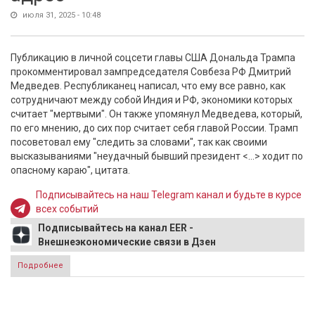
июля 31, 2025 - 10:48
Публикацию в личной соцсети главы США Дональда Трампа
прокомментировал зампредседателя Совбеза РФ Дмитрий
Медведев. Республиканец написал, что ему все равно, как
сотрудничают между собой Индия и РФ, экономики которых
считает "мертвыми". Он также упомянул Медведева, который,
по его мнению, до сих пор считает себя главой России. Трамп
посоветовал ему "следить за словами", так как своими
высказываниями "неудачный бывший президент <...> ходит по
опасному караю", цитата.
Подписывайтесь на наш Telegram канал и будьте в курсе
всех событий
Подписывайтесь на канал EER -
Внешнеэкономические связи в Дзен
Подробнее
о Бывший президент Медведев ответил грозному
президенту США Трампу на угрозу в его адрес