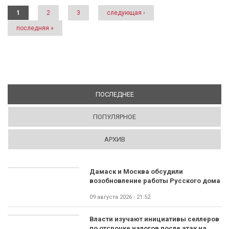
Страницы
1
2
3
следующая ›
последняя »
ПОСЛЕДНЕЕ
(АКТИВНАЯ ВКЛАДКА)
ПОПУЛЯРНОЕ
АРХИВ
Дамаск и Москва обсудили
возобновление работы Русского дома
09 августа 2026 - 21:52
Власти изучают инициативы селлеров
по отсрочке налогов после атак на