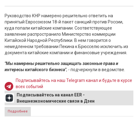
Руководство КНР намерено решительно ответить на
принятый Евросоюзом 18-й пакет санкций против России,
куда попали китайские компании. Соответствующее
заявление распространило Министерство коммерции
Китайской Народной Республики. В нем говорится о
немедленном требовании Пекина к Брюсселю исключить из
документа китайские компании и финансовые учреждения.
"Мы намерены решительно защищать законные права и
интересы китайского бизнеса"
, - подчеркнули в ведомстве.
Подписывайтесь на наш Telegram канал и будьте в курсе
всех событий
Подписывайтесь на канал EER -
Внешнеэкономические связи в Дзен
Подробнее
о Китай объявил о принятии решительных мер в ответ на
18-й пакет санкций ЕС против России