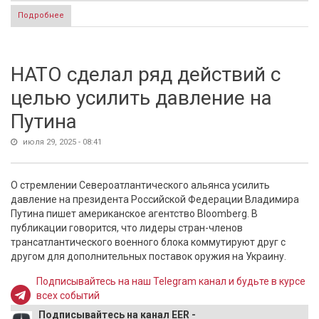
Подробнее
о Дело Эпштейна раскололо Республиканскую партию и
склонило американских консерваторов на сторону Птуина
НАТО сделал ряд действий с
целью усилить давление на
Путина
июля 29, 2025 - 08:41
О стремлении Североатлантического альянса усилить
давление на президента Российской Федерации Владимира
Путина пишет американское агентство Bloomberg. В
публикации говорится, что лидеры стран-членов
трансатлантического военного блока коммутируют друг с
другом для дополнительных поставок оружия на Украину.
Подписывайтесь на наш Telegram канал и будьте в курсе
всех событий
Подписывайтесь на канал EER -