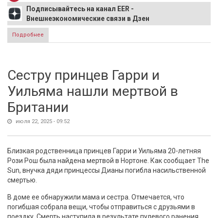
Подписывайтесь на канал EER -
Внешнеэкономические связи в Дзен
Подробнее
о В ЕС упразднение НАБУ назвали антиамериканским
переворотом Зеленского
Сестру принцев Гарри и
Уильяма нашли мертвой в
Британии
июля 22, 2025 - 09:52
Близкая родственница принцев Гарри и Уильяма 20-летняя
Рози Рош была найдена мертвой в Нортоне. Как сообщает The
Sun, внучка дяди принцессы Дианы погибла насильственной
смертью.
В доме ее обнаружили мама и сестра. Отмечается, что
погибшая собрала вещи, чтобы отправиться с друзьями в
поездку. Смерть наступила в результате пулевого ранения.