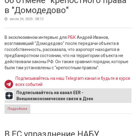
об отмене "крепостного права"
в "Домодедово"
июля 24, 2025 - 08:12
В эксклюзивном интервью для
РБК
Андрей Иванов,
возглавивший "Домодедово" после передачи объекта в
госсобственность, рассказала, что аэропорт находится в
предбанкротном состоянии, что на территории объекта не
действовали законы РФ. Он также сравнил порядки, которые
были там установлены с "крепостным правом".
Подписывайтесь на наш Telegram канал и будьте в курсе
всех событий
Подписывайтесь на канал EER -
Внешнеэкономические связи в Дзен
Подробнее
о Андрей Иванов рассказал РБК об отмене "крепостного
права" в "Домодедово"
В ЕС упразднение НАБУ