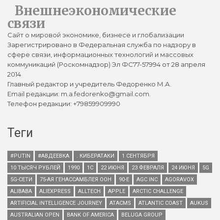
Внешнеэкономические
связи
Сайт о мировой экономике, бизнесе и глобализации
Зарегистрировано в Федеральная служба по надзору в
сфере связи, информационных технологий и массовых
коммуникаций (Роскомнадзор) Эл ФС77-57994 от 28 апреля
2014
Главный редактор и учредитель Федоренко М.А.
Email редакции: m.a.fedorenko@gmail.com.
Телефон редакции: +79859909990
Теги
#PUTIN
#АВДЕЕВКА
. КИБЕРАТАКИ
1 СЕНТЯБРЯ
10 ТЫСЯЧ РУБЛЕЙ
1990
1С
22 ИЮНЯ
23 ФЕВРАЛЯ
24 ИЮНЯ
5G
5G-СЕТИ
75-АЯ ГЕНАССАМБЛЕЯ ООН
90-Е
AGC INC
AGORAVOX
ALIBABA
ALIEXPRESS
ALLTECH
APPLE
ARCTIC CHALLENGE
ARTIFICIAL INTELLIGENCE JOURNEY
ATACMS
ATLANTIC COAST
AUKUS
AUSTRALIAN OPEN
BANK OF AMERICA
BELUGA GROUP