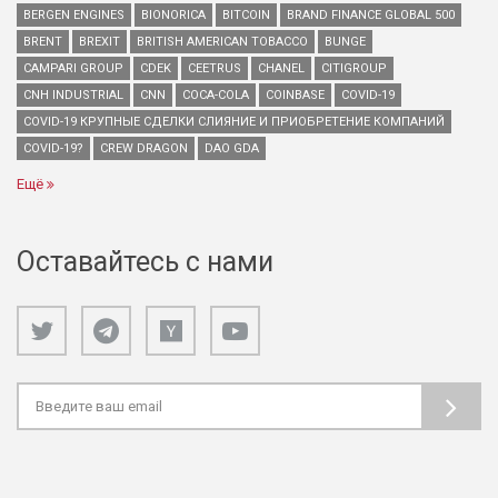
BERGEN ENGINES
BIONORICA
BITCOIN
BRAND FINANCE GLOBAL 500
BRENT
BREXIT
BRITISH AMERICAN TOBACCO
BUNGE
CAMPARI GROUP
CDEK
CEETRUS
CHANEL
CITIGROUP
CNH INDUSTRIAL
CNN
COCA-COLA
COINBASE
COVID-19
COVID-19 КРУПНЫЕ СДЕЛКИ СЛИЯНИЕ И ПРИОБРЕТЕНИЕ КОМПАНИЙ
COVID-19?
CREW DRAGON
DAO GDA
Ещё
Оставайтесь с нами