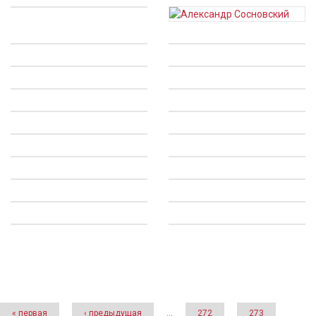
Страницы
« первая
‹ предыдущая
…
272
273