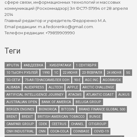
сфере связи, информационных технологий и массовых
коммуникаций (Роскомнадзор) Эл ФС77-57994 от 28 апреля
2014
Главный редактор и учредитель Федоренко М.А.
Email редакции: m.a.fedorenko@gmail.com.
Телефон редакции: +79859909990
Теги
#PUTIN
#АВДЕЕВКА
. КИБЕРАТАКИ
1 СЕНТЯБРЯ
10 ТЫСЯЧ РУБЛЕЙ
1990
1С
22 ИЮНЯ
23 ФЕВРАЛЯ
24 ИЮНЯ
5G
5G-СЕТИ
75-АЯ ГЕНАССАМБЛЕЯ ООН
90-Е
AGC INC
AGORAVOX
ALIBABA
ALIEXPRESS
ALLTECH
APPLE
ARCTIC CHALLENGE
ARTIFICIAL INTELLIGENCE JOURNEY
ATACMS
ATLANTIC COAST
AUKUS
AUSTRALIAN OPEN
BANK OF AMERICA
BELUGA GROUP
BERGEN ENGINES
BIONORICA
BITCOIN
BRAND FINANCE GLOBAL 500
BRENT
BREXIT
BRITISH AMERICAN TOBACCO
BUNGE
CAMPARI GROUP
CDEK
CEETRUS
CHANEL
CITIGROUP
CNH INDUSTRIAL
CNN
COCA-COLA
COINBASE
COVID-19