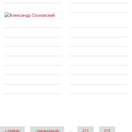
Страницы
« первая
‹ предыдущая
…
272
273