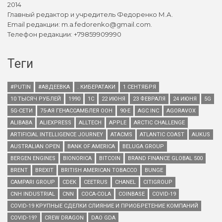
2014
Главный редактор и учредитель Федоренко М.А.
Email редакции: m.a.fedorenko@gmail.com.
Телефон редакции: +79859909990
Теги
#PUTIN
#АВДЕЕВКА
. КИБЕРАТАКИ
1 СЕНТЯБРЯ
10 ТЫСЯЧ РУБЛЕЙ
1990
1С
22 ИЮНЯ
23 ФЕВРАЛЯ
24 ИЮНЯ
5G
5G-СЕТИ
75-АЯ ГЕНАССАМБЛЕЯ ООН
90-Е
AGC INC
AGORAVOX
ALIBABA
ALIEXPRESS
ALLTECH
APPLE
ARCTIC CHALLENGE
ARTIFICIAL INTELLIGENCE JOURNEY
ATACMS
ATLANTIC COAST
AUKUS
AUSTRALIAN OPEN
BANK OF AMERICA
BELUGA GROUP
BERGEN ENGINES
BIONORICA
BITCOIN
BRAND FINANCE GLOBAL 500
BRENT
BREXIT
BRITISH AMERICAN TOBACCO
BUNGE
CAMPARI GROUP
CDEK
CEETRUS
CHANEL
CITIGROUP
CNH INDUSTRIAL
CNN
COCA-COLA
COINBASE
COVID-19
COVID-19 КРУПНЫЕ СДЕЛКИ СЛИЯНИЕ И ПРИОБРЕТЕНИЕ КОМПАНИЙ
COVID-19?
CREW DRAGON
DAO GDA