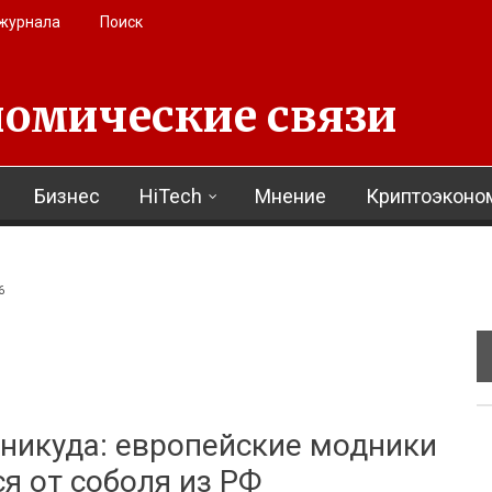
 журнала
Поиск
омические связи
Бизнес
HiTech
Мнение
Криптоэконо
6
 никуда: европейские модники
ся от соболя из РФ