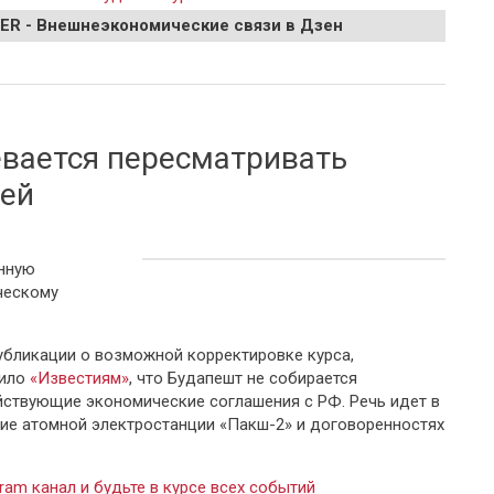
EER - Внешнеэкономические связи в Дзен
Молдавии в двойных стандартах из-за закупок газа
евается пересматривать
ией
нную
ческому
публикации о возможной корректировке курса,
вило
«Известиям»
, что Будапешт не собирается
йствующие экономические соглашения с РФ. Речь идет в
ние атомной электростанции «Пакш-2» и договоренностях
.
ram канал и будьте в курсе всех событий