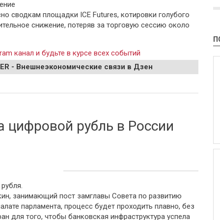
ение
сно сводкам площадки ICE Futures, котировки голубого
тельное снижение, потеряв за торговую сессию около
П
ram канал и будьте в курсе всех событий
EER - Внешнеэкономические связи в Дзен
евел
а цифровой рубль в России
рубля.
кин, занимающий пост замглавы Совета по развитию
алате парламента, процесс будет проходить плавно, без
ран для того, чтобы банковская инфраструктура успела