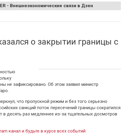
EER - Внешнеэкономические связи в Дзен
удшение долговой ситуации в Европе за первый квартал 2026 года
азался о закрытии границы с
лностью
ольку
ны не зафиксировано. Об этом заявил министр
аро.
еркнул, что пропускной режим и без того серьезно
ссийских санкций поток пересечений границы сократился
ют в десять раз медленнее из-за тщательных досмотров
ram канал и будьте в курсе всех событий