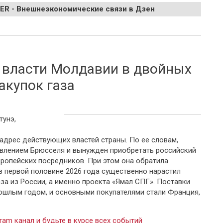
EER - Внешнеэкономические связи в Дзен
о закрытии границы с Россией
 власти Молдавии в двойных
акупок газа
тунэ,
 адрес действующих властей страны. По ее словам,
влением Брюсселя и вынужден приобретать российский
ропейских посредников. При этом она обратила
 в первой половине 2026 года существенно нарастил
за из России, а именно проекта «Ямал СПГ». Поставки
ошлым годом, и основными покупателями стали Франция,
ram канал и будьте в курсе всех событий