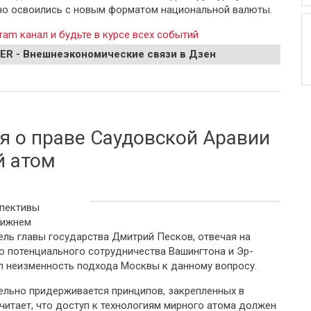
йно освоились с новым форматом национальной валюты.
ram канал и будьте в курсе всех событий
EER - Внешнеэкономические связи в Дзен
ой рубль в России займет два года
я о праве Саудовской Аравии
й атом
спективы
лижнем
ль главы государства Дмитрий Песков, отвечая на
 потенциального сотрудничества Вашингтона и Эр-
л неизменность подхода Москвы к данному вопросу.
ельно придерживается принципов, закрепленных в
читает, что доступ к технологиям мирного атома должен