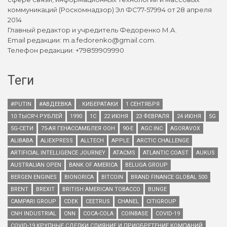
коммуникаций (Роскомнадзор) Эл ФС77-57994 от 28 апреля
2014
Главный редактор и учредитель Федоренко М.А.
Email редакции: m.a.fedorenko@gmail.com.
Телефон редакции: +79859909990
Теги
#PUTIN
#АВДЕЕВКА
. КИБЕРАТАКИ
1 СЕНТЯБРЯ
10 ТЫСЯЧ РУБЛЕЙ
1990
1С
22 ИЮНЯ
23 ФЕВРАЛЯ
24 ИЮНЯ
5G
5G-СЕТИ
75-АЯ ГЕНАССАМБЛЕЯ ООН
90-Е
AGC INC
AGORAVOX
ALIBABA
ALIEXPRESS
ALLTECH
APPLE
ARCTIC CHALLENGE
ARTIFICIAL INTELLIGENCE JOURNEY
ATACMS
ATLANTIC COAST
AUKUS
AUSTRALIAN OPEN
BANK OF AMERICA
BELUGA GROUP
BERGEN ENGINES
BIONORICA
BITCOIN
BRAND FINANCE GLOBAL 500
BRENT
BREXIT
BRITISH AMERICAN TOBACCO
BUNGE
CAMPARI GROUP
CDEK
CEETRUS
CHANEL
CITIGROUP
CNH INDUSTRIAL
CNN
COCA-COLA
COINBASE
COVID-19
COVID-19 КРУПНЫЕ СДЕЛКИ СЛИЯНИЕ И ПРИОБРЕТЕНИЕ КОМПАНИЙ