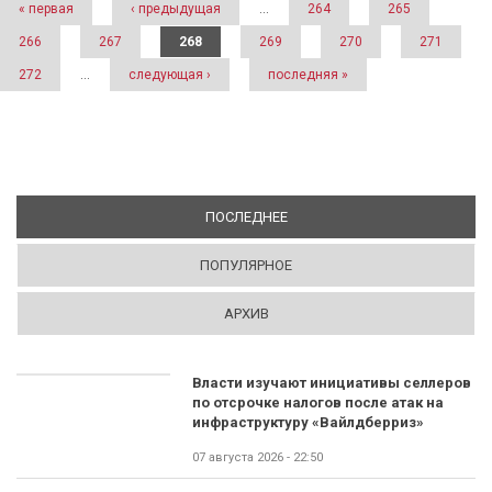
« первая
‹ предыдущая
…
264
265
266
267
268
269
270
271
272
…
следующая ›
последняя »
ПОСЛЕДНЕЕ
(АКТИВНАЯ ВКЛАДКА)
ПОПУЛЯРНОЕ
АРХИВ
Власти изучают инициативы селлеров
по отсрочке налогов после атак на
инфраструктуру «Вайлдберриз»
07 августа 2026 - 22:50