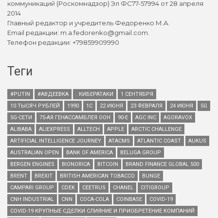
коммуникаций (Роскомнадзор) Эл ФС77-57994 от 28 апреля
2014
Главный редактор и учредитель Федоренко М.А.
Email редакции: m.a.fedorenko@gmail.com.
Телефон редакции: +79859909990
Теги
#PUTIN
#АВДЕЕВКА
. КИБЕРАТАКИ
1 СЕНТЯБРЯ
10 ТЫСЯЧ РУБЛЕЙ
1990
1С
22 ИЮНЯ
23 ФЕВРАЛЯ
24 ИЮНЯ
5G
5G-СЕТИ
75-АЯ ГЕНАССАМБЛЕЯ ООН
90-Е
AGC INC
AGORAVOX
ALIBABA
ALIEXPRESS
ALLTECH
APPLE
ARCTIC CHALLENGE
ARTIFICIAL INTELLIGENCE JOURNEY
ATACMS
ATLANTIC COAST
AUKUS
AUSTRALIAN OPEN
BANK OF AMERICA
BELUGA GROUP
BERGEN ENGINES
BIONORICA
BITCOIN
BRAND FINANCE GLOBAL 500
BRENT
BREXIT
BRITISH AMERICAN TOBACCO
BUNGE
CAMPARI GROUP
CDEK
CEETRUS
CHANEL
CITIGROUP
CNH INDUSTRIAL
CNN
COCA-COLA
COINBASE
COVID-19
COVID-19 КРУПНЫЕ СДЕЛКИ СЛИЯНИЕ И ПРИОБРЕТЕНИЕ КОМПАНИЙ