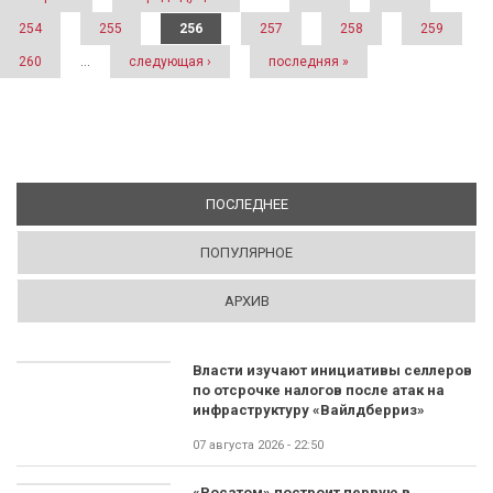
254
255
256
257
258
259
260
…
следующая ›
последняя »
ПОСЛЕДНЕЕ
(АКТИВНАЯ ВКЛАДКА)
ПОПУЛЯРНОЕ
АРХИВ
Власти изучают инициативы селлеров
по отсрочке налогов после атак на
инфраструктуру «Вайлдберриз»
07 августа 2026 - 22:50
«Росатом» построит первую в