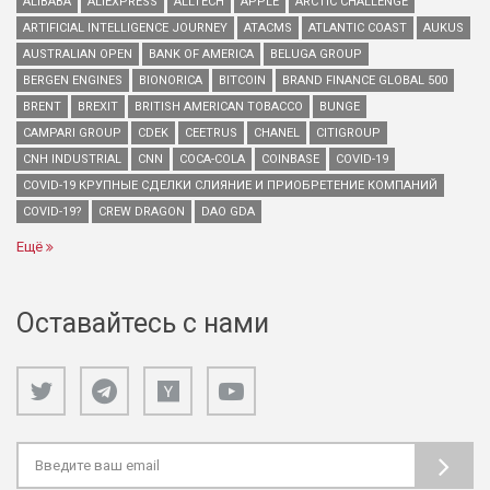
ALIBABA
ALIEXPRESS
ALLTECH
APPLE
ARCTIC CHALLENGE
ARTIFICIAL INTELLIGENCE JOURNEY
ATACMS
ATLANTIC COAST
AUKUS
AUSTRALIAN OPEN
BANK OF AMERICA
BELUGA GROUP
BERGEN ENGINES
BIONORICA
BITCOIN
BRAND FINANCE GLOBAL 500
BRENT
BREXIT
BRITISH AMERICAN TOBACCO
BUNGE
CAMPARI GROUP
CDEK
CEETRUS
CHANEL
CITIGROUP
CNH INDUSTRIAL
CNN
COCA-COLA
COINBASE
COVID-19
COVID-19 КРУПНЫЕ СДЕЛКИ СЛИЯНИЕ И ПРИОБРЕТЕНИЕ КОМПАНИЙ
COVID-19?
CREW DRAGON
DAO GDA
Ещё
Оставайтесь с нами