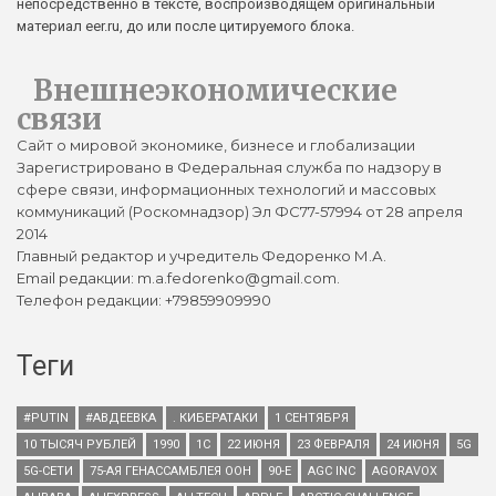
непосредственно в тексте, воспроизводящем оригинальный
материал eer.ru, до или после цитируемого блока.
Внешнеэкономические
связи
Сайт о мировой экономике, бизнесе и глобализации
Зарегистрировано в Федеральная служба по надзору в
сфере связи, информационных технологий и массовых
коммуникаций (Роскомнадзор) Эл ФС77-57994 от 28 апреля
2014
Главный редактор и учредитель Федоренко М.А.
Email редакции: m.a.fedorenko@gmail.com.
Телефон редакции: +79859909990
Теги
#PUTIN
#АВДЕЕВКА
. КИБЕРАТАКИ
1 СЕНТЯБРЯ
10 ТЫСЯЧ РУБЛЕЙ
1990
1С
22 ИЮНЯ
23 ФЕВРАЛЯ
24 ИЮНЯ
5G
5G-СЕТИ
75-АЯ ГЕНАССАМБЛЕЯ ООН
90-Е
AGC INC
AGORAVOX