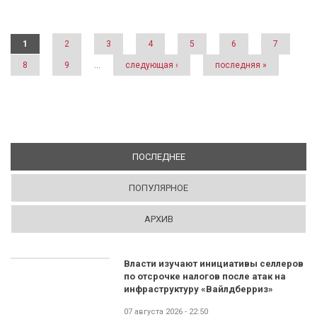
Страницы
1
2
3
4
5
6
7
8
9
…
следующая ›
последняя »
ПОСЛЕДНЕЕ
(АКТИВНАЯ ВКЛАДКА)
ПОПУЛЯРНОЕ
АРХИВ
Власти изучают инициативы селлеров
по отсрочке налогов после атак на
инфраструктуру «Вайлдберриз»
07 августа 2026 - 22:50