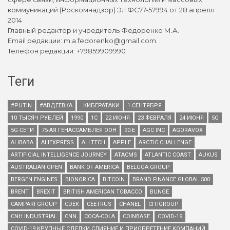
коммуникаций (Роскомнадзор) Эл ФС77-57994 от 28 апреля
2014
Главный редактор и учредитель Федоренко М.А.
Email редакции: m.a.fedorenko@gmail.com.
Телефон редакции: +79859909990
Теги
#PUTIN
#АВДЕЕВКА
. КИБЕРАТАКИ
1 СЕНТЯБРЯ
10 ТЫСЯЧ РУБЛЕЙ
1990
1С
22 ИЮНЯ
23 ФЕВРАЛЯ
24 ИЮНЯ
5G
5G-СЕТИ
75-АЯ ГЕНАССАМБЛЕЯ ООН
90-Е
AGC INC
AGORAVOX
ALIBABA
ALIEXPRESS
ALLTECH
APPLE
ARCTIC CHALLENGE
ARTIFICIAL INTELLIGENCE JOURNEY
ATACMS
ATLANTIC COAST
AUKUS
AUSTRALIAN OPEN
BANK OF AMERICA
BELUGA GROUP
BERGEN ENGINES
BIONORICA
BITCOIN
BRAND FINANCE GLOBAL 500
BRENT
BREXIT
BRITISH AMERICAN TOBACCO
BUNGE
CAMPARI GROUP
CDEK
CEETRUS
CHANEL
CITIGROUP
CNH INDUSTRIAL
CNN
COCA-COLA
COINBASE
COVID-19
COVID-19 КРУПНЫЕ СДЕЛКИ СЛИЯНИЕ И ПРИОБРЕТЕНИЕ КОМПАНИЙ