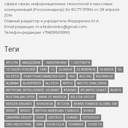
сфере связи, информационных технологий и массовых
коммуникаций (Роскомнадзор) Эл ФС77-57994 от 28 апреля
2014
Главный редактор и учредитель Федоренко М.А.
Email редакции: m.a.fedorenko@gmail.com.
Телефон редакции: +79859909990
Теги
#PUTIN
#АВДЕЕВКА
. КИБЕРАТАКИ
1 СЕНТЯБРЯ
10 ТЫСЯЧ РУБЛЕЙ
1990
1С
22 ИЮНЯ
23 ФЕВРАЛЯ
24 ИЮНЯ
5G
5G-СЕТИ
75-АЯ ГЕНАССАМБЛЕЯ ООН
90-Е
AGC INC
AGORAVOX
ALIBABA
ALIEXPRESS
ALLTECH
APPLE
ARCTIC CHALLENGE
ARTIFICIAL INTELLIGENCE JOURNEY
ATACMS
ATLANTIC COAST
AUKUS
AUSTRALIAN OPEN
BANK OF AMERICA
BELUGA GROUP
BERGEN ENGINES
BIONORICA
BITCOIN
BRAND FINANCE GLOBAL 500
BRENT
BREXIT
BRITISH AMERICAN TOBACCO
BUNGE
CAMPARI GROUP
CDEK
CEETRUS
CHANEL
CITIGROUP
CNH INDUSTRIAL
CNN
COCA-COLA
COINBASE
COVID-19