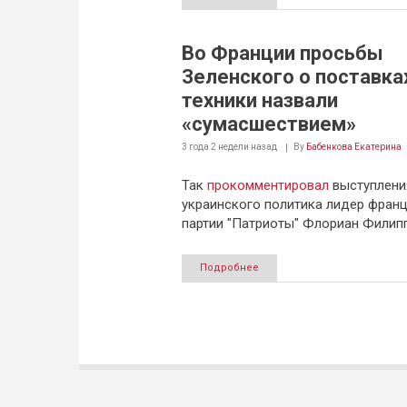
Во Франции просьбы
Зеленского о поставка
техники назвали
«сумасшествием»
3 года 2 недели
назад
By
Бабенкова Екатерина
Так
прокомментировал
выступлени
украинского политика лидер фран
партии "Патриоты" Флориан Филипп
Подробнее