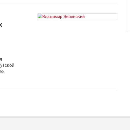
х
я
цузской
о.