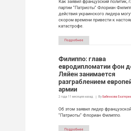
Как заявил французский политик, г
партии "Патриоты" Флориан Филипп
действия украинского лидера могу
скором времени привести к насто
катастрофе.
Подробнее
Филиппо: глава
евродипломатии фон д
Ляйен занимается
разграблением европе
армии
2 года 11 месяцев
назад
By
Бабенкова Екатери
Об этом заявил лидер французской
"Патриоты" Флориан Филиппо.
Подробнее