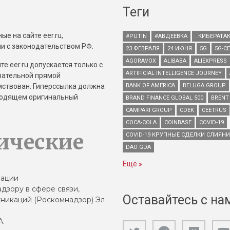
Теги
е на сайте eer.ru,
#PUTIN
#АВДЕЕВКА
. КИБЕРАТА
и с законодательством РФ.
23 ФЕВРАЛЯ
24 ИЮНЯ
5G
5G-С
AGORAVOX
ALIBABA
ALIEXPRESS
е eer.ru допускается только с
ARTIFICIAL INTELLIGENCE JOURNEY
зательной прямой
имствован. Гиперссылка должна
BANK OF AMERICA
BELUGA GROUP
зводящем оригинальный
BRAND FINANCE GLOBAL 500
BRENT
CAMPARI GROUP
CDEK
CEETRUS
COCA-COLA
COINBASE
COVID-19
ические
COVID-19 КРУПНЫЕ СДЕЛКИ СЛИЯН
DAO GDA
Ещё
зации
дзору в сфере связи,
Оставайтесь с на
никаций (Роскомнадзор) Эл
А.