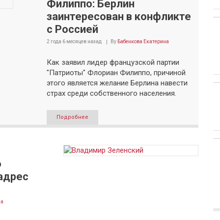
Филиппо: Берлин
заинтересован в конфликте
с Россией
2 года 6 месяцев
назад
By
Бабенкова Екатерина
Как заявил лидер французской партии
"Патриоты" Флориан Филиппо, причиной
этого является желание Берлина навести
страх среди собственного населения.
Подробнее
о
 адрес
на