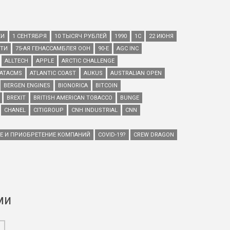
КИ
1 СЕНТЯБРЯ
10 ТЫСЯЧ РУБЛЕЙ
1990
1С
22 ИЮНЯ
ЕТИ
75-АЯ ГЕНАССАМБЛЕЯ ООН
90-Е
AGC INC
ALLTECH
APPLE
ARCTIC CHALLENGE
ATACMS
ATLANTIC COAST
AUKUS
AUSTRALIAN OPEN
BERGEN ENGINES
BIONORICA
BITCOIN
BREXIT
BRITISH AMERICAN TOBACCO
BUNGE
CHANEL
CITIGROUP
CNH INDUSTRIAL
CNN
ИЕ И ПРИОБРЕТЕНИЕ КОМПАНИЙ
COVID-19?
CREW DRAGON
ми