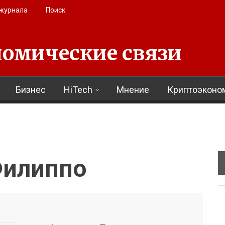
 журнала
Поиск
омические связи
Бизнес
HiTech
Мнение
Криптоэконо
Филиппо