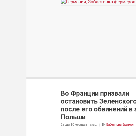
Во Франции призвали
остановить Зеленског
после его обвинений в
Польши
2 года 10 месяцев
назад
By
Бабенкова Екатери