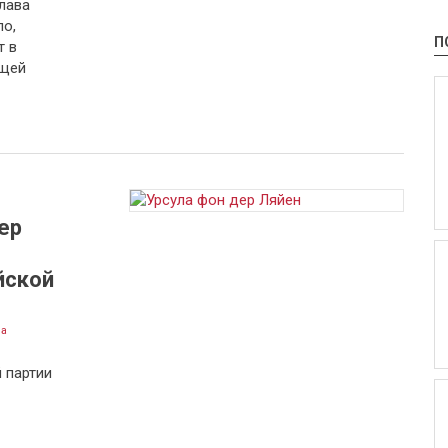
лава
о,
П
т в
ящей
ер
йской
на
 партии