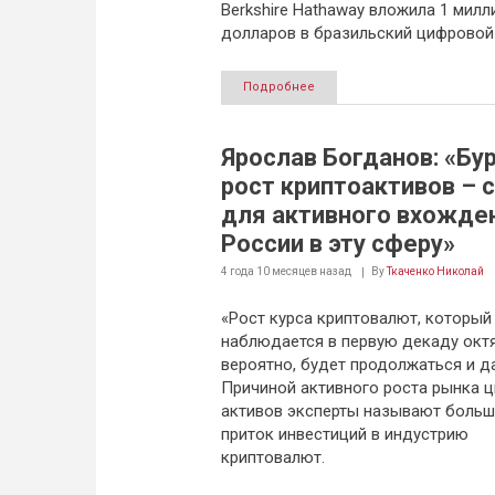
Berkshire Hathaway вложила 1 милл
долларов в бразильский цифровой 
Подробнее
Ярослав Богданов: «Бу
рост криптоактивов – 
для активного вхожде
России в эту сферу»
4 года 10 месяцев
назад
By
Ткаченко Николай
«Рост курса криптовалют, который
наблюдается в первую декаду октя
вероятно, будет продолжаться и д
Причиной активного роста рынка 
активов эксперты называют боль
приток инвестиций в индустрию
криптовалют.