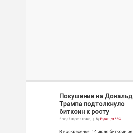
Покушение на Дональд
Трампа подтолкнуло
биткоин к росту
2 года 3 недели
назад
By
Редакция ВЭС
В воскресенье, 14 июля биткоин ре