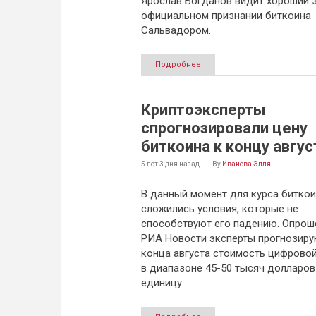
Ярослав Богданов видит хороший з
официальном признании биткоина
Сальвадором.
Подробнее
Криптоэксперты
спрогнозировали цену
биткоина к концу авгус
5 лет 3 дня
назад
By
Иванова Элля
В данный момент для курса биткои
сложились условия, которые не
способствуют его падению. Опро
РИА Новости эксперты прогнозиру
конца августа стоимость цифрово
в диапазоне 45-50 тысяч долларов
единицу.