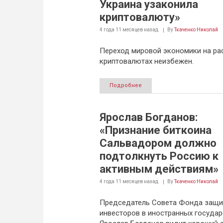
Украина узаконила
криптовалюту»
4 года 11 месяцев
назад
By
Ткаченко Николай
Переход мировой экономики на ра
криптовалютах неизбежен.
Подробнее
Ярослав Богданов:
«Признание биткоина
Сальвадором должно
подтолкнуть Россию к
активным действиям»
4 года 11 месяцев
назад
By
Ткаченко Николай
Председатель Совета Фонда защи
инвесторов в иностранных государ