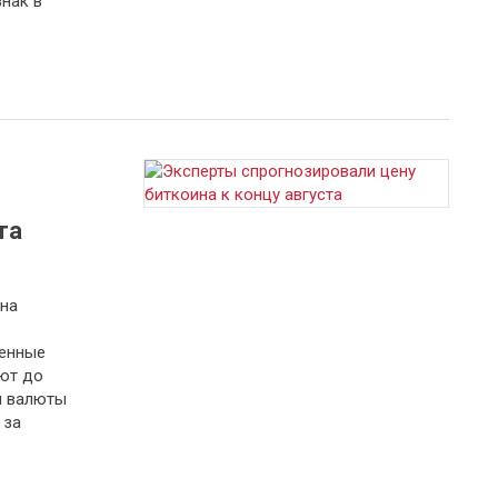
нак в
та
на
шенные
ют до
й валюты
 за