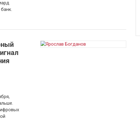
иард
банк.
рный
сигнал
ния
бря,
альше.
цифровых
шой