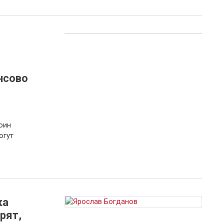
нсово
оин
огут
ка
рят,