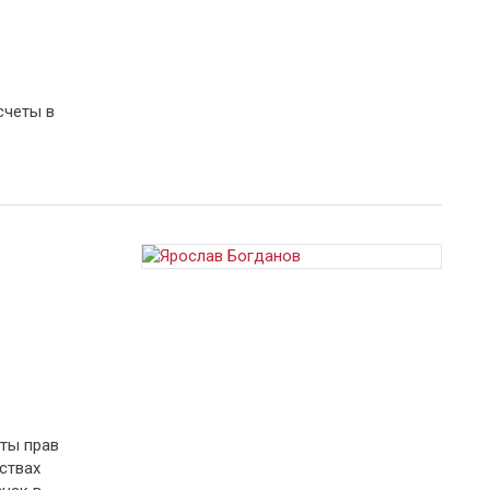
счеты в
ты прав
ствах