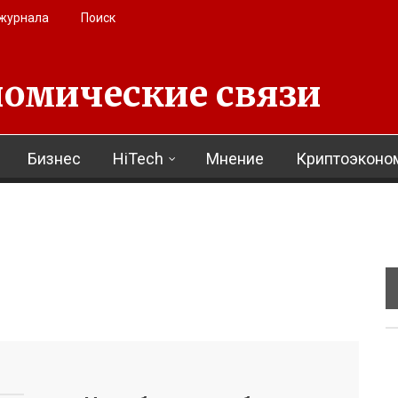
 журнала
Поиск
омические связи
Бизнес
HiTech
Мнение
Криптоэконо