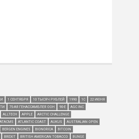
КИ
1 СЕНТЯБРЯ
10 ТЫСЯЧ РУБЛЕЙ
1990
1С
22 ИЮНЯ
ЕТИ
75-АЯ ГЕНАССАМБЛЕЯ ООН
90-Е
AGC INC
ALLTECH
APPLE
ARCTIC CHALLENGE
ATACMS
ATLANTIC COAST
AUKUS
AUSTRALIAN OPEN
BERGEN ENGINES
BIONORICA
BITCOIN
BREXIT
BRITISH AMERICAN TOBACCO
BUNGE