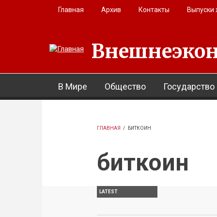
Перейти к основному содержанию
Главная
Архив
Контакты
Выпуски
Внешнеэкон
В Мире
Общество
Государство
ГЛАВНАЯ
/
БИТКОИН
биткоин
LATEST