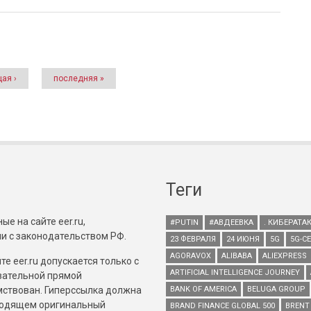
ая ›
последняя »
Теги
е на сайте eer.ru,
#PUTIN
#АВДЕЕВКА
. КИБЕРАТА
и с законодательством РФ.
23 ФЕВРАЛЯ
24 ИЮНЯ
5G
5G-С
AGORAVOX
ALIBABA
ALIEXPRESS
е eer.ru допускается только с
ARTIFICIAL INTELLIGENCE JOURNEY
зательной прямой
имствован. Гиперссылка должна
BANK OF AMERICA
BELUGA GROUP
зводящем оригинальный
BRAND FINANCE GLOBAL 500
BRENT