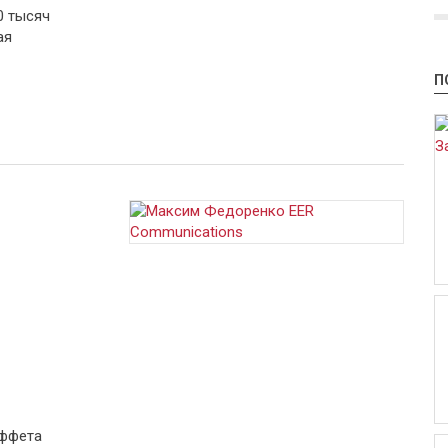
0 тысяч
ая
П
аффета