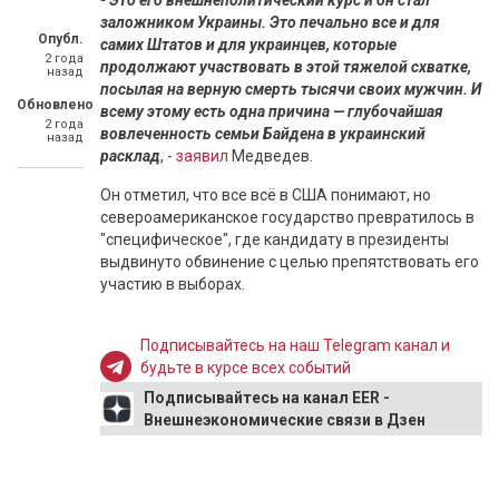
- Это его внешнеполитический курс и он стал
заложником Украины. Это печально все и для
Опубл.
самих Штатов и для украинцев, которые
2 года
продолжают участвовать в этой тяжелой схватке,
назад
посылая на верную смерть тысячи своих мужчин. И
Обновлено
всему этому есть одна причина — глубочайшая
2 года
вовлеченность семьи Байдена в украинский
назад
расклад
, -
заявил
Медведев.
Он отметил, что все всё в США понимают, но
североамериканское государство превратилось в
"специфическое", где кандидату в президенты
выдвинуто обвинение с целью препятствовать его
участию в выборах.
Подписывайтесь на наш Telegram канал и
будьте в курсе всех событий
Подписывайтесь на канал EER -
Внешнеэкономические связи в Дзен