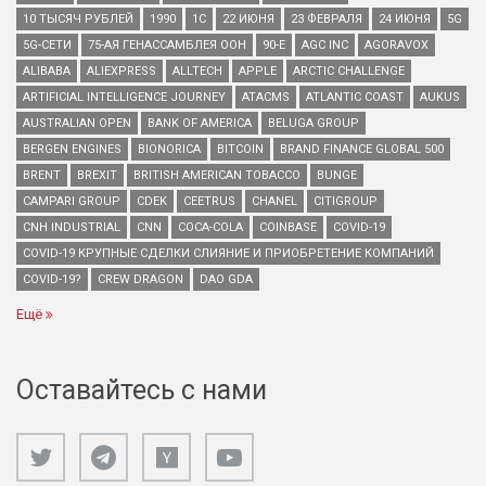
10 ТЫСЯЧ РУБЛЕЙ
1990
1С
22 ИЮНЯ
23 ФЕВРАЛЯ
24 ИЮНЯ
5G
5G-СЕТИ
75-АЯ ГЕНАССАМБЛЕЯ ООН
90-Е
AGC INC
AGORAVOX
ALIBABA
ALIEXPRESS
ALLTECH
APPLE
ARCTIC CHALLENGE
ARTIFICIAL INTELLIGENCE JOURNEY
ATACMS
ATLANTIC COAST
AUKUS
AUSTRALIAN OPEN
BANK OF AMERICA
BELUGA GROUP
BERGEN ENGINES
BIONORICA
BITCOIN
BRAND FINANCE GLOBAL 500
BRENT
BREXIT
BRITISH AMERICAN TOBACCO
BUNGE
CAMPARI GROUP
CDEK
CEETRUS
CHANEL
CITIGROUP
CNH INDUSTRIAL
CNN
COCA-COLA
COINBASE
COVID-19
COVID-19 КРУПНЫЕ СДЕЛКИ СЛИЯНИЕ И ПРИОБРЕТЕНИЕ КОМПАНИЙ
COVID-19?
CREW DRAGON
DAO GDA
Ещё
Оставайтесь с нами