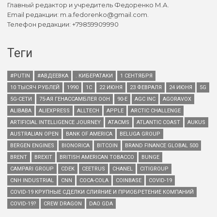
Главный редактор и учредитель Федоренко М.А.
Email редакции: m.a.fedorenko@gmail.com.
Телефон редакции: +79859909990
Теги
#PUTIN
#АВДЕЕВКА
. КИБЕРАТАКИ
1 СЕНТЯБРЯ
10 ТЫСЯЧ РУБЛЕЙ
1990
1С
22 ИЮНЯ
23 ФЕВРАЛЯ
24 ИЮНЯ
5G
5G-СЕТИ
75-АЯ ГЕНАССАМБЛЕЯ ООН
90-Е
AGC INC
AGORAVOX
ALIBABA
ALIEXPRESS
ALLTECH
APPLE
ARCTIC CHALLENGE
ARTIFICIAL INTELLIGENCE JOURNEY
ATACMS
ATLANTIC COAST
AUKUS
AUSTRALIAN OPEN
BANK OF AMERICA
BELUGA GROUP
BERGEN ENGINES
BIONORICA
BITCOIN
BRAND FINANCE GLOBAL 500
BRENT
BREXIT
BRITISH AMERICAN TOBACCO
BUNGE
CAMPARI GROUP
CDEK
CEETRUS
CHANEL
CITIGROUP
CNH INDUSTRIAL
CNN
COCA-COLA
COINBASE
COVID-19
COVID-19 КРУПНЫЕ СДЕЛКИ СЛИЯНИЕ И ПРИОБРЕТЕНИЕ КОМПАНИЙ
COVID-19?
CREW DRAGON
DAO GDA