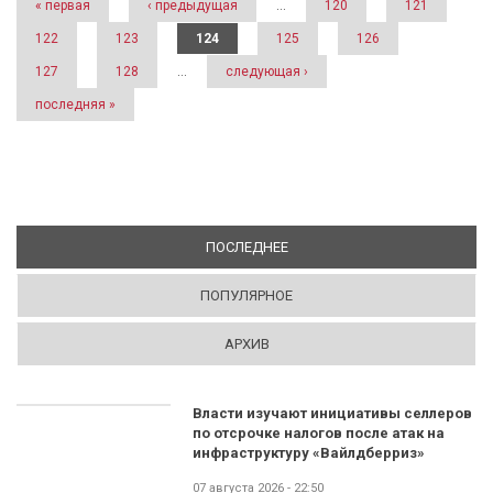
« первая
‹ предыдущая
…
120
121
122
123
124
125
126
127
128
…
следующая ›
последняя »
ПОСЛЕДНЕЕ
(АКТИВНАЯ ВКЛАДКА)
ПОПУЛЯРНОЕ
АРХИВ
Власти изучают инициативы селлеров
по отсрочке налогов после атак на
инфраструктуру «Вайлдберриз»
07 августа 2026 - 22:50