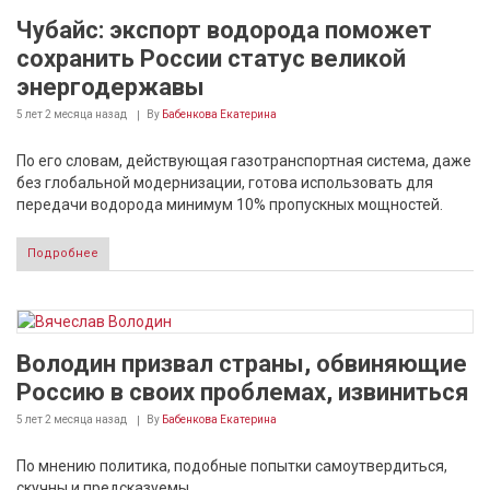
Чубайс: экспорт водорода поможет
сохранить России статус великой
энергодержавы
5 лет 2 месяца
назад
By
Бабенкова Екатерина
По его словам, действующая газотранспортная система, даже
без глобальной модернизации, готова использовать для
передачи водорода минимум 10% пропускных мощностей.
Подробнее
Володин призвал страны, обвиняющие
Россию в своих проблемах, извиниться
5 лет 2 месяца
назад
By
Бабенкова Екатерина
По мнению политика, подобные попытки самоутвердиться,
скучны и предсказуемы.