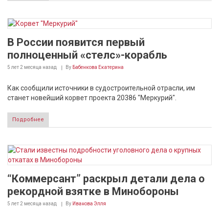
В России появится первый
полноценный «стелс»-корабль
5 лет 2 месяца
назад
By
Бабенкова Екатерина
Как сообщили источники в судостроительной отрасли, им
станет новейший корвет проекта 20386 "Меркурий".
Подробнее
“Коммерсант” раскрыл детали дела о
рекордной взятке в Минобороны
5 лет 2 месяца
назад
By
Иванова Элля