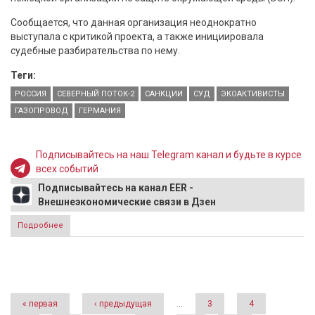
Сообщается, что данная организация неоднократно
выступала с критикой проекта, а также инициировала
судебные разбирательства по нему.
Теги:
РОССИЯ
СЕВЕРНЫЙ ПОТОК-2
САНКЦИИ
СУД
ЭКОАКТИВИСТЫ
ГАЗОПРОВОД
ГЕРМАНИЯ
Подписывайтесь на наш Telegram канал и будьте в курсе
всех событий
Подписывайтесь на канал EER -
Внешнеэкономические связи в Дзен
Подробнее
о Против «Северного потока-2» подали иск немецкие
экоактивисты
Страницы
« первая
‹ предыдущая
…
3
4