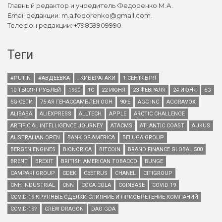
Главный редактор и учредитель Федоренко М.А.
Email редакции: m.a.fedorenko@gmail.com.
Телефон редакции: +79859909990
Теги
#PUTIN
#АВДЕЕВКА
. КИБЕРАТАКИ
1 СЕНТЯБРЯ
10 ТЫСЯЧ РУБЛЕЙ
1990
1С
22 ИЮНЯ
23 ФЕВРАЛЯ
24 ИЮНЯ
5G
5G-СЕТИ
75-АЯ ГЕНАССАМБЛЕЯ ООН
90-Е
AGC INC
AGORAVOX
ALIBABA
ALIEXPRESS
ALLTECH
APPLE
ARCTIC CHALLENGE
ARTIFICIAL INTELLIGENCE JOURNEY
ATACMS
ATLANTIC COAST
AUKUS
AUSTRALIAN OPEN
BANK OF AMERICA
BELUGA GROUP
BERGEN ENGINES
BIONORICA
BITCOIN
BRAND FINANCE GLOBAL 500
BRENT
BREXIT
BRITISH AMERICAN TOBACCO
BUNGE
CAMPARI GROUP
CDEK
CEETRUS
CHANEL
CITIGROUP
CNH INDUSTRIAL
CNN
COCA-COLA
COINBASE
COVID-19
COVID-19 КРУПНЫЕ СДЕЛКИ СЛИЯНИЕ И ПРИОБРЕТЕНИЕ КОМПАНИЙ
COVID-19?
CREW DRAGON
DAO GDA