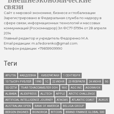
Внешнеэкономические
связи
Сайт о мировой экономике, бизнесе и глобализации
Зарегистрировано в Федеральная служба по надзору в
сфере связи, информационных технологий и массовых
коммуникаций (Роскомнадзор) Эл ФС77-57994 от 28 апреля
2014
Главный редактор и учредитель Федоренко М.А.
Email редакции: m.a.fedorenko@gmail.com.
Телефон редакции: +79859909990
Теги
#PUTIN
#АВДЕЕВКА
. КИБЕРАТАКИ
1 СЕНТЯБРЯ
10 ТЫСЯЧ РУБЛЕЙ
1990
1С
22 ИЮНЯ
23 ФЕВРАЛЯ
24 ИЮНЯ
5G
5G-СЕТИ
75-АЯ ГЕНАССАМБЛЕЯ ООН
90-Е
AGC INC
AGORAVOX
ALIBABA
ALIEXPRESS
ALLTECH
APPLE
ARCTIC CHALLENGE
ARTIFICIAL INTELLIGENCE JOURNEY
ATACMS
ATLANTIC COAST
AUKUS
AUSTRALIAN OPEN
BANK OF AMERICA
BELUGA GROUP
BERGEN ENGINES
BIONORICA
BITCOIN
BRAND FINANCE GLOBAL 500