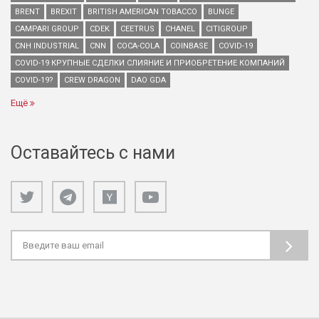
BRENT
BREXIT
BRITISH AMERICAN TOBACCO
BUNGE
CAMPARI GROUP
CDEK
CEETRUS
CHANEL
CITIGROUP
CNH INDUSTRIAL
CNN
COCA-COLA
COINBASE
COVID-19
COVID-19 КРУПНЫЕ СДЕЛКИ СЛИЯНИЕ И ПРИОБРЕТЕНИЕ КОМПАНИЙ
COVID-19?
CREW DRAGON
DAO GDA
Ещё
Оставайтесь с нами