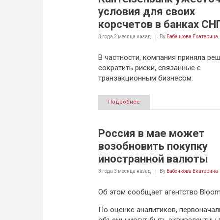
условия для своих
корсчетов в банках СН
3 года 2 месяца
назад
By
Бабенкова Екатерина
В частности, компания приняла ре
сократить риски, связанные с
транзакционным бизнесом.
Подробнее
Россия в мае может
возобновить покупку
иностранной валюты
3 года 3 месяца
назад
By
Бабенкова Екатерина
Об этом сообщает агентство Bloom
По оценке аналитиков, первонача