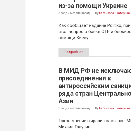
из-за помощи Украине
3 года 2 месяца
назад
By
Бабенкова Екатерина
Как сообщает издание Politiko, пр
стал вопрос о банке ОТР и блокир
помощи Киеву.
Подробнее
В МИД РФ не исключа
присоединения к
антироссийским санкц
ряда стран Центральн
Азии
3 года 2 месяца
назад
By
Бабенкова Екатерина
Такое мнение выразил замглавы 
Михаил Галузин.