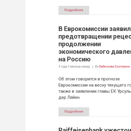
Подробнее
В Еврокомиссии заявил
предотвращении рецес
продолжении
экономического давле
на Россию
3 года 2 месяца
назад
By
Бабенкова Екатерина
Об этом говорится в прогнозе
Еврокомиссии на весну текущего го
также в заявлении главы ЕК Урсул
дер Ляйен.
Подробнее
Raiffeisenbank ужесто