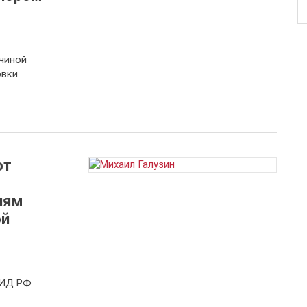
ичиной
овки
ют
иям
ой
МИД РФ