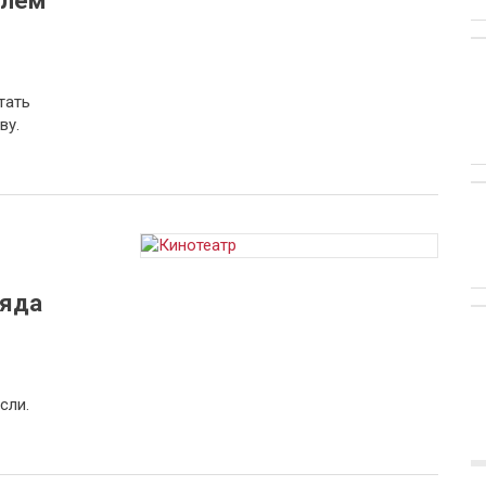
елем
тать
ву.
ряда
сли.