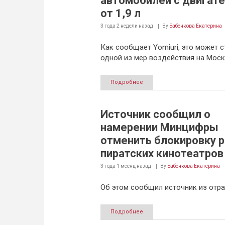
автомобилей с двигат
от 1,9 л
3 года 2 недели
назад
By
Бабенкова Екатерина
Как сообщает Yomiuri, это может с
одной из мер воздействия на Моск
Подробнее
Источник сообщил о
намерении Минцифры
отменить блокировку 
пиратских кинотеатров
3 года 1 месяц
назад
By
Бабенкова Екатерина
Об этом сообщил источник из отра
Подробнее