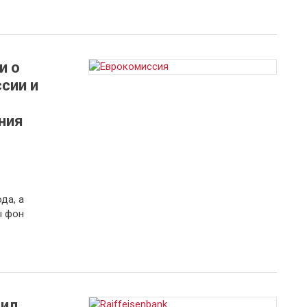
и о
сии и
ния
да, а
ы фон
чил