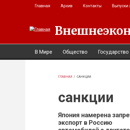
Перейти к основному содержанию
Главная
Архив
Контакты
Выпуски
Внешнеэкон
В Мире
Общество
Государство
ГЛАВНАЯ
/
САНКЦИИ
санкции
Япония намерена запре
экспорт в Россию