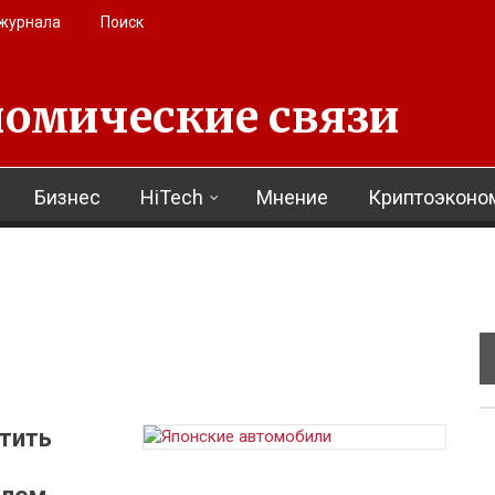
 журнала
Поиск
омические связи
Бизнес
HiTech
Мнение
Криптоэконо
тить