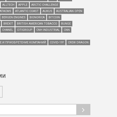
ALLTECH
APPLE
ARCTIC CHALLENGE
ATACMS
ATLANTIC COAST
AUKUS
AUSTRALIAN OPEN
BERGEN ENGINES
BIONORICA
BITCOIN
BREXIT
BRITISH AMERICAN TOBACCO
BUNGE
CHANEL
CITIGROUP
CNH INDUSTRIAL
CNN
ИЕ И ПРИОБРЕТЕНИЕ КОМПАНИЙ
COVID-19?
CREW DRAGON
ми