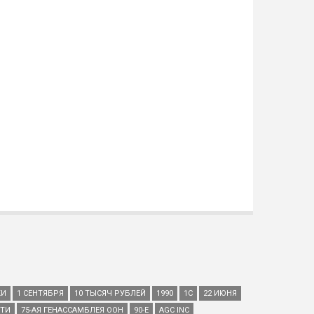
КИ
1 СЕНТЯБРЯ
10 ТЫСЯЧ РУБЛЕЙ
1990
1С
22 ИЮНЯ
ЕТИ
75-АЯ ГЕНАССАМБЛЕЯ ООН
90-Е
AGC INC