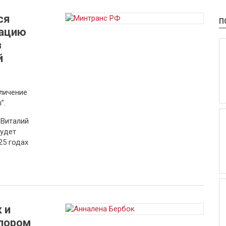
ся
П
зацию
з
й
личение
”.
 Виталий
будет
25 годах
 и
спором