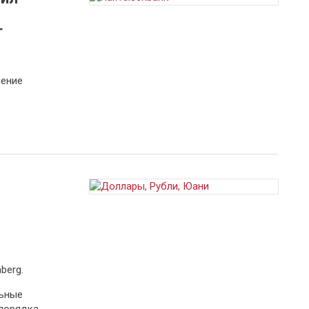
Г
шение
berg.
льные