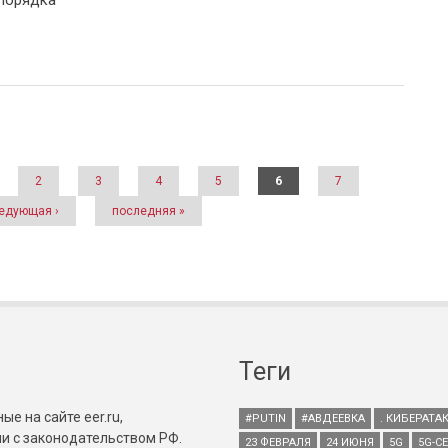
порядка
2
3
4
5
6
7
едующая ›
последняя »
Теги
е на сайте eer.ru,
#PUTIN
#АВДЕЕВКА
. КИБЕРАТА
и с законодательством РФ.
23 ФЕВРАЛЯ
24 ИЮНЯ
5G
5G-С