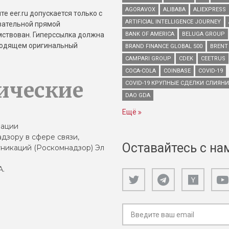
AGORAVOX
ALIBABA
ALIEXPRESS
е eer.ru допускается только с
ARTIFICIAL INTELLIGENCE JOURNEY
зательной прямой
имствован. Гиперссылка должна
BANK OF AMERICA
BELUGA GROUP
зводящем оригинальный
BRAND FINANCE GLOBAL 500
BRENT
CAMPARI GROUP
CDEK
CEETRUS
COCA-COLA
COINBASE
COVID-19
ические
COVID-19 КРУПНЫЕ СДЕЛКИ СЛИЯН
DAO GDA
Ещё
зации
дзору в сфере связи,
Оставайтесь с на
никаций (Роскомнадзор) Эл
А.