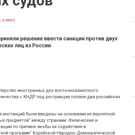
х судов
л:
В МИРЕ
приняли решение ввести санкции против двух
ских лиц из России
ерство иностранных дел восточноазиатского
дничества с КНДР под рестрикции попали два российских
ых инстанций были введены на основании их вероятной
ных предметов” между странами. Физические и
нкции по причине якобы их содействия в
етной программ" Корейской Народно-Демократической