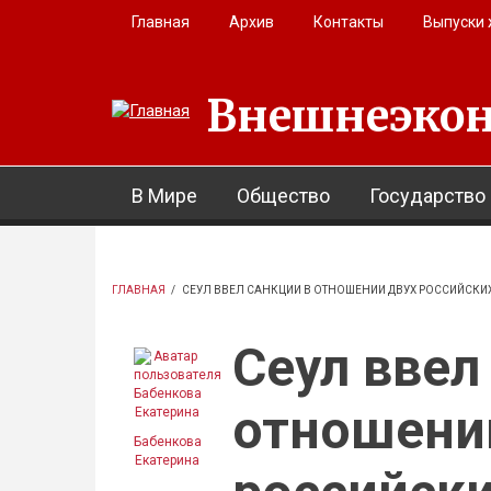
Перейти к основному содержанию
Главная
Архив
Контакты
Выпуски
Внешнеэкон
В Мире
Общество
Государство
ГЛАВНАЯ
/
СЕУЛ ВВЕЛ САНКЦИИ В ОТНОШЕНИИ ДВУХ РОССИЙСКИ
Сеул ввел
отношени
Бабенкова
Екатерина