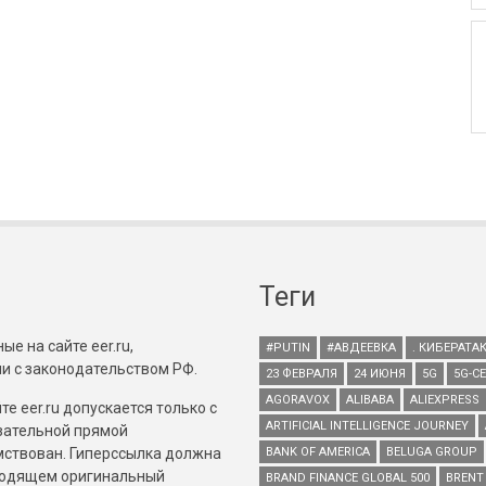
Теги
е на сайте eer.ru,
#PUTIN
#АВДЕЕВКА
. КИБЕРАТА
и с законодательством РФ.
23 ФЕВРАЛЯ
24 ИЮНЯ
5G
5G-С
AGORAVOX
ALIBABA
ALIEXPRESS
е eer.ru допускается только с
ARTIFICIAL INTELLIGENCE JOURNEY
зательной прямой
имствован. Гиперссылка должна
BANK OF AMERICA
BELUGA GROUP
зводящем оригинальный
BRAND FINANCE GLOBAL 500
BRENT