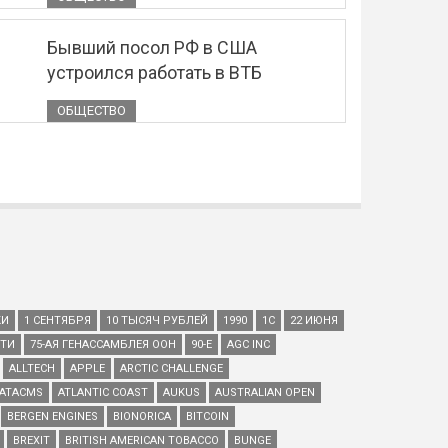
Бывший посол РФ в США
устроился работать в ВТБ
ОБЩЕСТВО
КИ
1 СЕНТЯБРЯ
10 ТЫСЯЧ РУБЛЕЙ
1990
1С
22 ИЮНЯ
ЕТИ
75-АЯ ГЕНАССАМБЛЕЯ ООН
90-Е
AGC INC
ALLTECH
APPLE
ARCTIC CHALLENGE
ATACMS
ATLANTIC COAST
AUKUS
AUSTRALIAN OPEN
BERGEN ENGINES
BIONORICA
BITCOIN
BREXIT
BRITISH AMERICAN TOBACCO
BUNGE