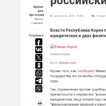
российски
Время
для
прочтения
апреля 02, 2024 - 09:30
Разде
менее
1 минуты
Власти Республики Корея 
юридических и двух физиче
Поделись
Южная Корея
Фото:
finliners.com
Кроме того, как
сообщило
Минист
государства, из-за якобы сотру
суда.
Так, ограничения против судебн
причастности к перевозке “воен
юридические лица попали под са
“финансировании ядерной и рак