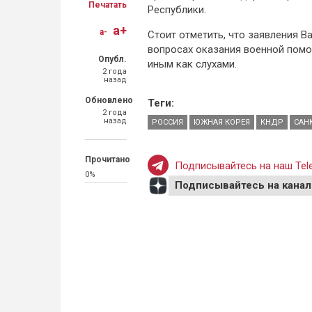
Печатать
Республики.
a+
a-
Стоит отметить, что заявления В
вопросах оказания военной помо
Опубл.
иным как слухами.
2 года
назад
Обновлено
Теги:
2 года
назад
РОССИЯ
ЮЖНАЯ КОРЕЯ
КНДР
САН
Прочитано
Подписывайтесь на наш Tele
0%
Подписывайтесь на канал