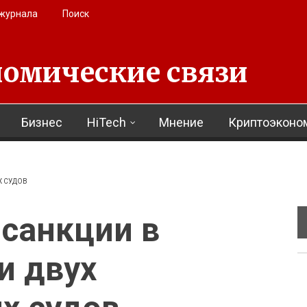
 журнала
Поиск
омические связи
Бизнес
HiTech
Мнение
Криптоэконо
Х СУДОВ
 санкции в
и двух