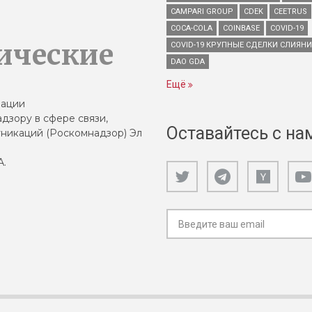
CAMPARI GROUP
CDEK
CEETRUS
COCA-COLA
COINBASE
COVID-19
ические
COVID-19 КРУПНЫЕ СДЕЛКИ СЛИЯН
DAO GDA
Ещё
зации
дзору в сфере связи,
Оставайтесь с на
никаций (Роскомнадзор) Эл
А.