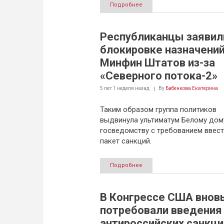
Подробнее
Республиканцы заявил
блокировке назначений
Минфин Штатов из-за
«Северного потока-2»
5 лет 1 неделя
назад
By
Бабенкова Екатерина
Таким образом группа политиков
выдвинула ультиматум Белому дом
госведомству с требованием ввес
пакет санкций.
Подробнее
В Конгрессе США внов
потребовали введения
антироссийских санкци