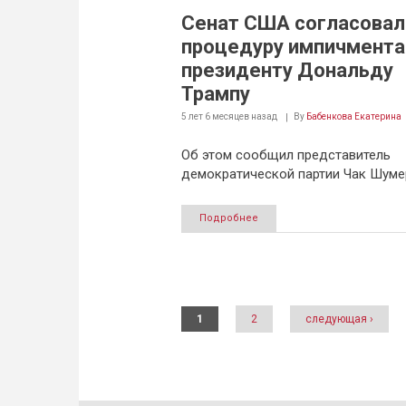
Сенат США согласовал
процедуру импичмента
президенту Дональду
Трампу
5 лет 6 месяцев
назад
By
Бабенкова Екатерина
Об этом сообщил представитель
демократической партии Чак Шуме
Подробнее
Страницы
1
2
следующая ›