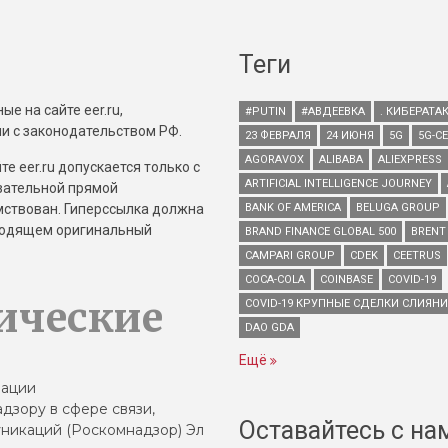
Теги
е на сайте eer.ru,
#PUTIN
#АВДЕЕВКА
. КИБЕРАТА
и с законодательством РФ.
23 ФЕВРАЛЯ
24 ИЮНЯ
5G
5G-С
AGORAVOX
ALIBABA
ALIEXPRESS
е eer.ru допускается только с
ARTIFICIAL INTELLIGENCE JOURNEY
зательной прямой
имствован. Гиперссылка должна
BANK OF AMERICA
BELUGA GROUP
зводящем оригинальный
BRAND FINANCE GLOBAL 500
BRENT
CAMPARI GROUP
CDEK
CEETRUS
COCA-COLA
COINBASE
COVID-19
ические
COVID-19 КРУПНЫЕ СДЕЛКИ СЛИЯН
DAO GDA
Ещё
зации
дзору в сфере связи,
Оставайтесь с на
никаций (Роскомнадзор) Эл