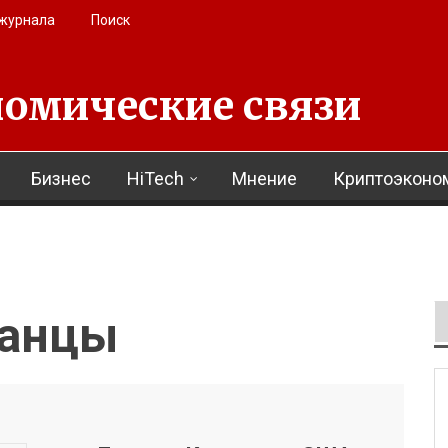
 журнала
Поиск
омические связи
Бизнес
HiTech
Мнение
Криптоэконо
канцы