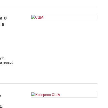
и о
 в
у и
ти новый
ь
й