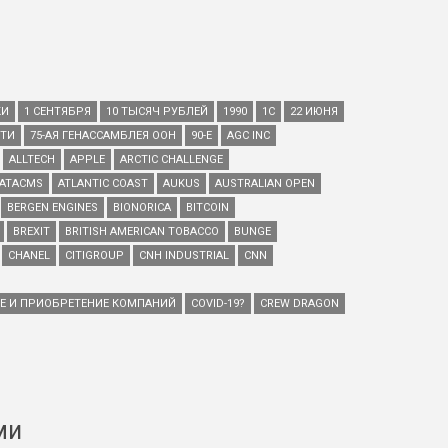
КИ
1 СЕНТЯБРЯ
10 ТЫСЯЧ РУБЛЕЙ
1990
1С
22 ИЮНЯ
ЕТИ
75-АЯ ГЕНАССАМБЛЕЯ ООН
90-Е
AGC INC
ALLTECH
APPLE
ARCTIC CHALLENGE
ATACMS
ATLANTIC COAST
AUKUS
AUSTRALIAN OPEN
BERGEN ENGINES
BIONORICA
BITCOIN
BREXIT
BRITISH AMERICAN TOBACCO
BUNGE
CHANEL
CITIGROUP
CNH INDUSTRIAL
CNN
ИЕ И ПРИОБРЕТЕНИЕ КОМПАНИЙ
COVID-19?
CREW DRAGON
ми