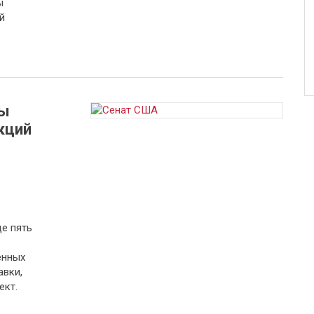
ы
й
ры
кций
а
е пять
енных
авки,
ект.