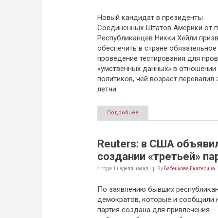
Новый кандидат в президенты
Соединенных Штатов Америки от п
Республиканцев Никки Хейли приз
обеспечить в стране обязательное
проведение тестирования для про
«умственных данных» в отношении
политиков, чей возраст перевалил 
летни
Подробнее
Reuters: в США объяви
создании «третьей» па
4 года 1 неделя
назад
By
Бабенкова Екатерина
По заявлению бывших республикан
демократов, которые и сообщили 
партия создана для привлечения