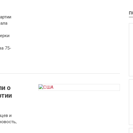
П
артии
вала
верки
за 75-
ли о
ртии
цев и
новость,