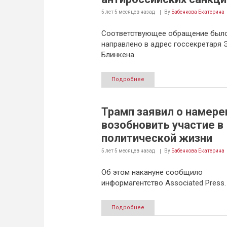
5 лет 5 месяцев
назад
By
Бабенкова Екатерина
Соответствующее обращение был
направлено в адрес госсекретаря 
Блинкена.
Подробнее
Трамп заявил о намере
возобновить участие в
политической жизни
5 лет 5 месяцев
назад
By
Бабенкова Екатерина
Об этом накануне сообщило
информагентство Associated Press.
Подробнее