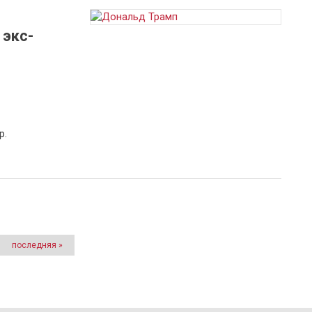
 экс-
р.
последняя »