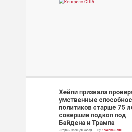
Хейли призвала провер
умственные способнос
политиков старше 75 л
совершив подкоп под
Байдена и Трампа
3 года 5 месяцев
назад
By
Иванова Элля