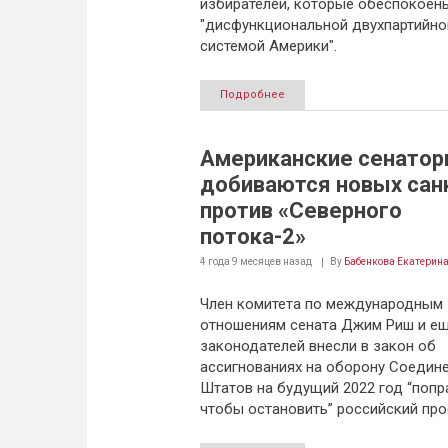
избирателей, которые обеспокоен
"дисфункциональной двухпартийно
системой Америки".
Подробнее
Американские сенато
добиваются новых сан
против «Северного
потока-2»
4 года 9 месяцев
назад
By
Бабенкова Екатерин
Член комитета по международным
отношениям сената Джим Риш и ещ
законодателей внесли в закон об
ассигнованиях на оборону Соедин
Штатов на будущий 2022 год “попр
чтобы остановить” российский про