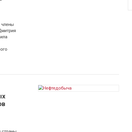
т члены
Дмитрия
шила
ного
ых
ов
и страны