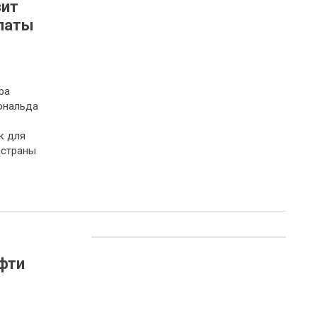
зит
платы
а
ра
ональда
к для
 страны
фти