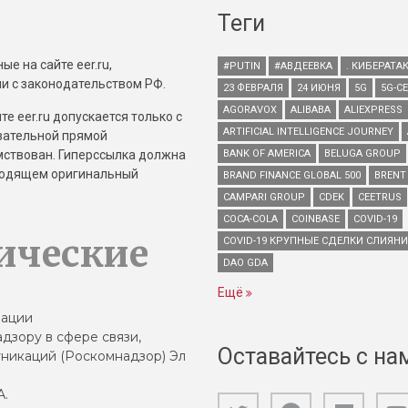
Теги
е на сайте eer.ru,
#PUTIN
#АВДЕЕВКА
. КИБЕРАТА
и с законодательством РФ.
23 ФЕВРАЛЯ
24 ИЮНЯ
5G
5G-С
AGORAVOX
ALIBABA
ALIEXPRESS
е eer.ru допускается только с
ARTIFICIAL INTELLIGENCE JOURNEY
зательной прямой
имствован. Гиперссылка должна
BANK OF AMERICA
BELUGA GROUP
зводящем оригинальный
BRAND FINANCE GLOBAL 500
BRENT
CAMPARI GROUP
CDEK
CEETRUS
COCA-COLA
COINBASE
COVID-19
ические
COVID-19 КРУПНЫЕ СДЕЛКИ СЛИЯН
DAO GDA
Ещё
зации
дзору в сфере связи,
Оставайтесь с на
никаций (Роскомнадзор) Эл
А.