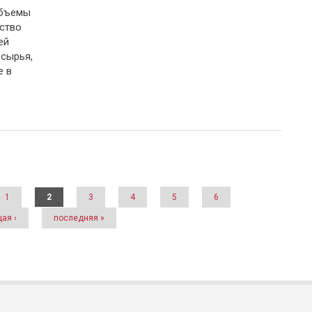
объемы
тство
ей
сырья,
е в
1
2
3
4
5
6
ая ›
последняя »