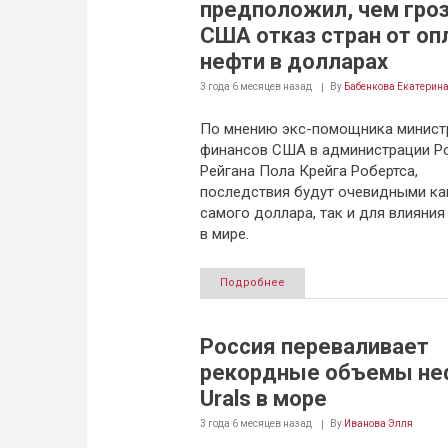
предположил, чем гро
США отказ стран от о
нефти в долларах
3 года 6 месяцев
назад
By
Бабенкова Екатерин
По мнению экс-помощника минист
финансов США в администрации Р
Рейгана Пола Крейга Робертса,
последствия будут очевидными ка
самого доллара, так и для влияния
в мире.
Подробнее
Россия переваливает
рекордные объемы не
Urals в море
3 года 6 месяцев
назад
By
Иванова Элля