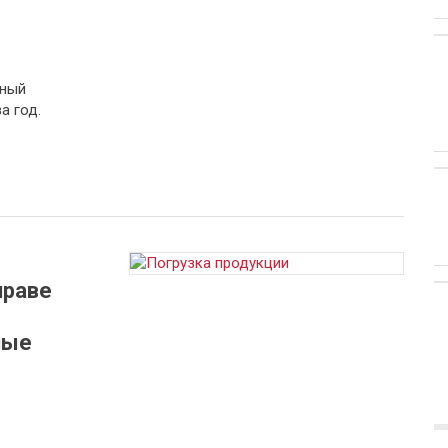
нный
а год.
праве
ные