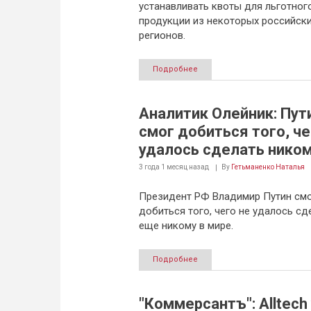
устанавливать квоты для льготног
продукции из некоторых российск
регионов.
Подробнее
Аналитик Олейник: Пут
смог добиться того, че
удалось сделать нико
3 года 1 месяц
назад
By
Гетьманенко Наталья
Президент РФ Владимир Путин см
добиться того, чего не удалось сд
еще никому в мире.
Подробнее
"Коммерсантъ": Alltech