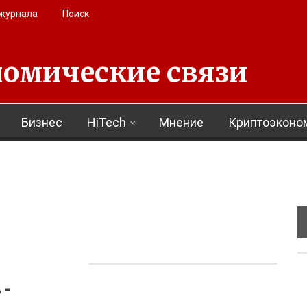
 журнала
Поиск
омические связи
Бизнес
HiTech
Мнение
Криптоэконо
 -