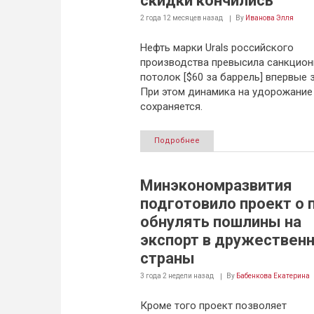
скидки кончились
2 года 12 месяцев
назад
By
Иванова Элля
Нефть марки Urals российского
производства превысила санкцио
потолок [$60 за баррель] впервые з
При этом динамика на удорожание
сохраняется.
Подробнее
Минэкономразвития
подготовило проект о 
обнулять пошлины на
экспорт в дружествен
страны
3 года 2 недели
назад
By
Бабенкова Екатерина
Кроме того проект позволяет