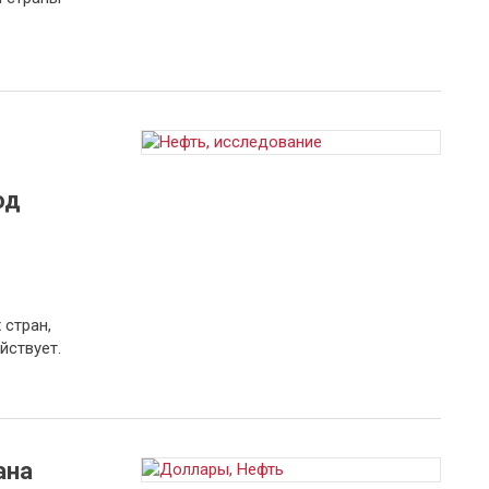
од
а
 стран,
йствует.
ана