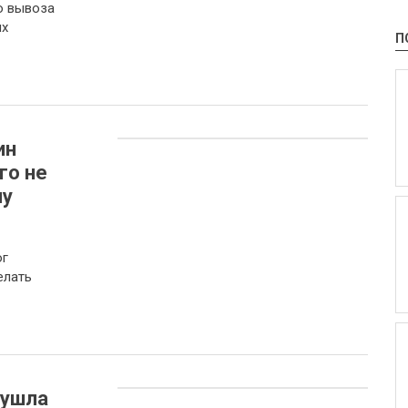
о вывоза
их
П
ин
го не
му
ог
елать
 ушла