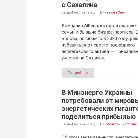
с Сахалина
3 года 4 месяца
назад
By
Иванова Элля
Компания Alltech, которой владею
семьи и бывшие бизнес-партнеры 
Босова, погибшего в 2020 году, ре
избавиться от своего последнего
нефтегазового актива — Призалив
участка на Сахалине.
Подробнее
В Минэнерго Украины
потребовали от миров
энергетических гигант
поделиться прибылью
3 года 4 месяца
назад
By
Бабенкова Екатерина
Об этом заявил министр энергетик