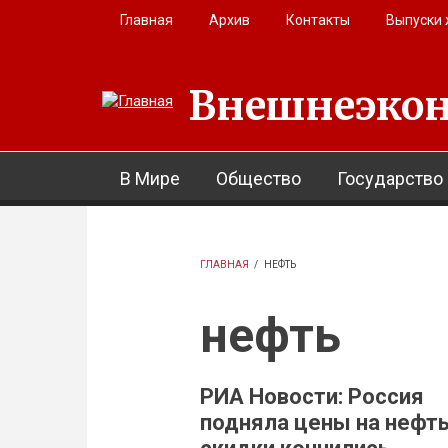
Перейти к основному содержанию
Главная
Архив
Контакты
Выпуски
Внешнеэкон
В Мире
Общество
Государство
ГЛАВНАЯ
/
НЕФТЬ
нефть
РИА Новости: Россия
подняла цены на нефть