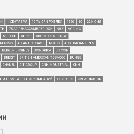
КИ
1 СЕНТЯБРЯ
10 ТЫСЯЧ РУБЛЕЙ
1990
1С
22 ИЮНЯ
ЕТИ
75-АЯ ГЕНАССАМБЛЕЯ ООН
90-Е
AGC INC
ALLTECH
APPLE
ARCTIC CHALLENGE
ATACMS
ATLANTIC COAST
AUKUS
AUSTRALIAN OPEN
BERGEN ENGINES
BIONORICA
BITCOIN
BREXIT
BRITISH AMERICAN TOBACCO
BUNGE
CHANEL
CITIGROUP
CNH INDUSTRIAL
CNN
ИЕ И ПРИОБРЕТЕНИЕ КОМПАНИЙ
COVID-19?
CREW DRAGON
ми