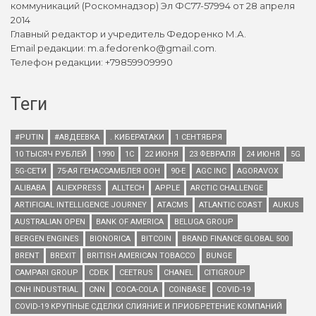
коммуникаций (Роскомнадзор) Эл ФС77-57994 от 28 апреля
2014
Главный редактор и учредитель Федоренко М.А.
Email редакции: m.a.fedorenko@gmail.com.
Телефон редакции: +79859909990
Теги
#PUTIN
#АВДЕЕВКА
. КИБЕРАТАКИ
1 СЕНТЯБРЯ
10 ТЫСЯЧ РУБЛЕЙ
1990
1С
22 ИЮНЯ
23 ФЕВРАЛЯ
24 ИЮНЯ
5G
5G-СЕТИ
75-АЯ ГЕНАССАМБЛЕЯ ООН
90-Е
AGC INC
AGORAVOX
ALIBABA
ALIEXPRESS
ALLTECH
APPLE
ARCTIC CHALLENGE
ARTIFICIAL INTELLIGENCE JOURNEY
ATACMS
ATLANTIC COAST
AUKUS
AUSTRALIAN OPEN
BANK OF AMERICA
BELUGA GROUP
BERGEN ENGINES
BIONORICA
BITCOIN
BRAND FINANCE GLOBAL 500
BRENT
BREXIT
BRITISH AMERICAN TOBACCO
BUNGE
CAMPARI GROUP
CDEK
CEETRUS
CHANEL
CITIGROUP
CNH INDUSTRIAL
CNN
COCA-COLA
COINBASE
COVID-19
COVID-19 КРУПНЫЕ СДЕЛКИ СЛИЯНИЕ И ПРИОБРЕТЕНИЕ КОМПАНИЙ