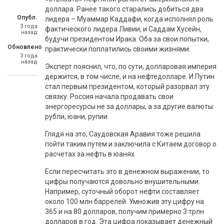
доллара. Ранее такого старались добиться два
Опубл.
лидера – Муаммар Каддафи, когда исполнял роль
3 года
фактического лидера Ливии, и Саддам Хусейн,
назад
будучи президентом Ирака. Оба за свои попытки,
Обновлено
практически поплатились своими жизнями.
3 года
назад
Эксперт пояснил, что, по сути, долларовая империя
держится, в том числе, и на нефтедолларе. И Путин
стал первым президентом, который разорвал эту
связку. Россия начала продавать свои
энергоресурсы не за доллары, а за другие валюты:
рубли, юани, рупии.
Глядя на это, Саудовская Аравия тоже решила
пойти таким путем и заключила с Китаем договор о
расчетах за нефть в юанях.
Если пересчитать это в денежном выражении, то
цифры получаются довольно внушительными.
Например, суточный оборот нефти составляет
около 100 млн баррелей. Умножив эту цифру на
365 и на 80 долларов, получим примерно 3 трлн
долларов в год. Эта цифра показывает денежный