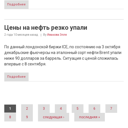
Подробнее
Цены на нефть резко упали
2 года 10 месяцев
назад
By
Иванова Элля
По данный лондонской биржи ICE, по состоянию на 3 октября
декабрьские фьючерсы на эталонный сорт нефти Brent упали
ниже 90 долларов за баррель. Ситуация с ценой сложилась
впервые с 8 сентября.
Подробнее
Страницы
1
2
3
4
5
6
7
8
9
следующая ›
последняя »