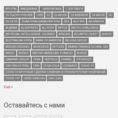
#PUTIN
#АВДЕЕВКА
. КИБЕРАТАКИ
1 СЕНТЯБРЯ
10 ТЫСЯЧ РУБЛЕЙ
1990
1С
22 ИЮНЯ
23 ФЕВРАЛЯ
24 ИЮНЯ
5G
5G-СЕТИ
75-АЯ ГЕНАССАМБЛЕЯ ООН
90-Е
AGC INC
AGORAVOX
ALIBABA
ALIEXPRESS
ALLTECH
APPLE
ARCTIC CHALLENGE
ARTIFICIAL INTELLIGENCE JOURNEY
ATACMS
ATLANTIC COAST
AUKUS
AUSTRALIAN OPEN
BANK OF AMERICA
BELUGA GROUP
BERGEN ENGINES
BIONORICA
BITCOIN
BRAND FINANCE GLOBAL 500
BRENT
BREXIT
BRITISH AMERICAN TOBACCO
BUNGE
CAMPARI GROUP
CDEK
CEETRUS
CHANEL
CITIGROUP
CNH INDUSTRIAL
CNN
COCA-COLA
COINBASE
COVID-19
COVID-19 КРУПНЫЕ СДЕЛКИ СЛИЯНИЕ И ПРИОБРЕТЕНИЕ КОМПАНИЙ
COVID-19?
CREW DRAGON
DAO GDA
Ещё
Оставайтесь с нами