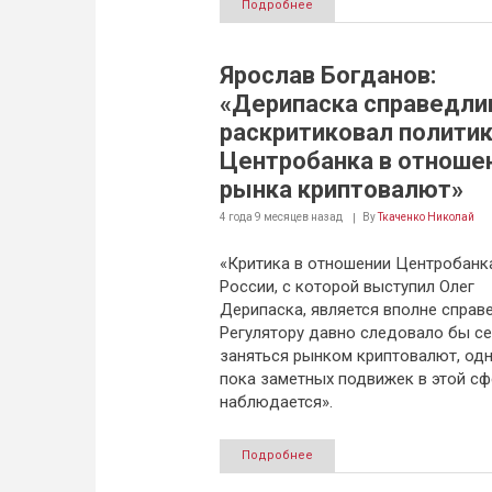
Подробнее
Ярослав Богданов:
«Дерипаска справедли
раскритиковал политик
Центробанка в отноше
рынка криптовалют»
4 года 9 месяцев
назад
By
Ткаченко Николай
«Критика в отношении Центробанк
России, с которой выступил Олег
Дерипаска, является вполне справ
Регулятору давно следовало бы с
заняться рынком криптовалют, од
пока заметных подвижек в этой сф
наблюдается».
Подробнее