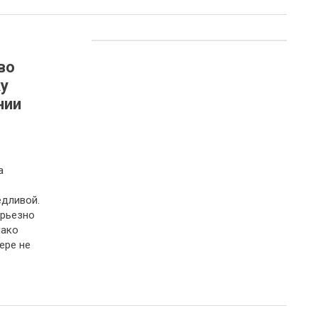
во
у
нии
а
едливой.
ерьезно
нако
ере не