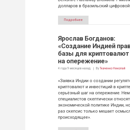
долларов в бразильский цифровой 
Подробнее
Ярослав Богданов:
«Создание Индией пра
базы для криптовалют
на опережение»
4 года 9 месяцев
назад
By
Ткаченко Николай
«Заявка Индии о создании регулят
криптовалют и инвестиций в крипте
серьёзный шаг на опережение. Не
специалистов скептически относят
экономической политике Индии, но
раз скепсис только мешает осмыс
происходящее».