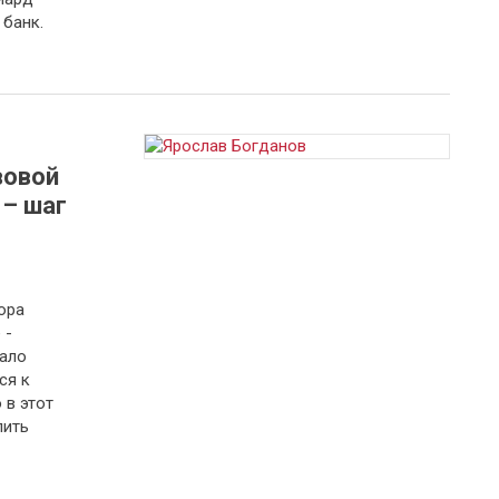
банк.
вовой
 – шаг
ора
 -
мало
ся к
 в этот
лить