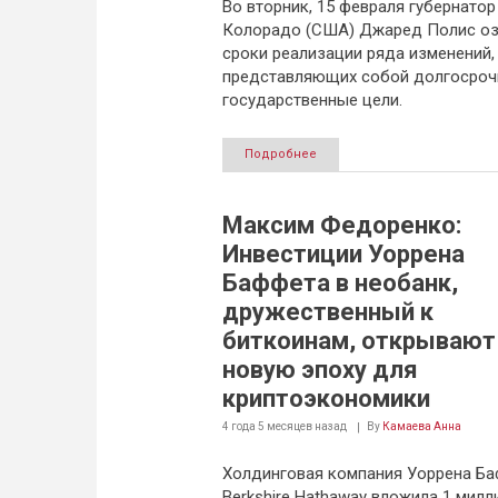
Во вторник, 15 февраля губернатор
Колорадо (США) Джаред Полис оз
сроки реализации ряда изменений,
представляющих собой долгосро
государственные цели.
Подробнее
Максим Федоренко:
Инвестиции Уоррена
Баффета в необанк,
дружественный к
биткоинам, открывают
новую эпоху для
криптоэкономики
4 года 5 месяцев
назад
By
Камаева Анна
Холдинговая компания Уоррена Б
Berkshire Hathaway вложила 1 милл