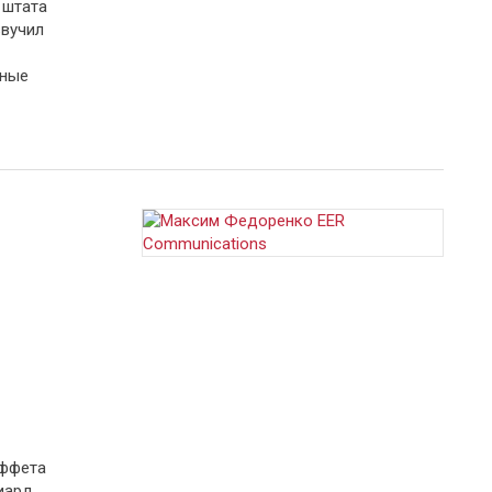
 штата
вучил
чные
аффета
иард