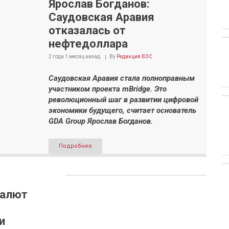
Ярослав Богданов:
Саудовская Аравия
отказалась от
нефтедоллара
2 года 1 месяц
назад
By
Редакция ВЭС
Саудовская Аравия стала полноправным
участником проекта mBridge. Это
революционный шаг в развитии цифровой
экономики будущего, считает основатель
GDA Group Ярослав Богданов.
Подробнее
валют
и