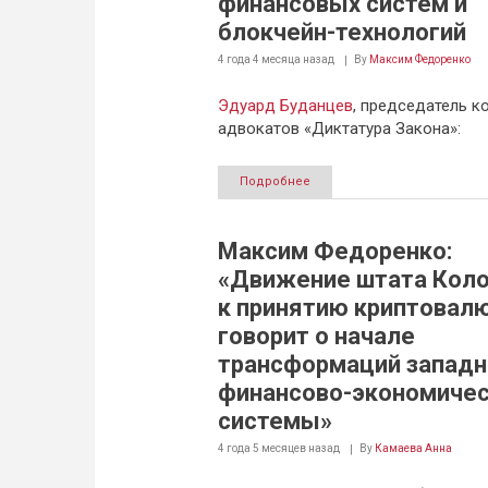
финансовых систем и
блокчейн-технологий
4 года 4 месяца
назад
By
Максим Федоренко
Эдуард Буданцев
, председатель к
адвокатов «Диктатура Закона»:
Подробнее
Максим Федоренко:
«Движение штата Кол
к принятию криптовал
говорит о начале
трансформаций западн
финансово-экономиче
системы»
4 года 5 месяцев
назад
By
Камаева Анна