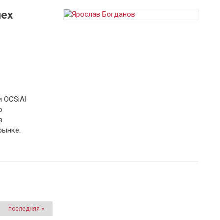
пех
 OCSiAl
о
в
рынке.
последняя »