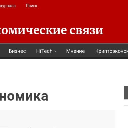
 журнала
Поиск
омические связи
Бизнес
HiTech
Мнение
Криптоэконо
ономика