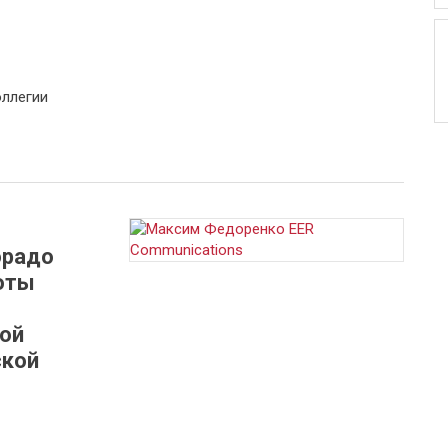
оллегии
орадо
юты
ой
ской