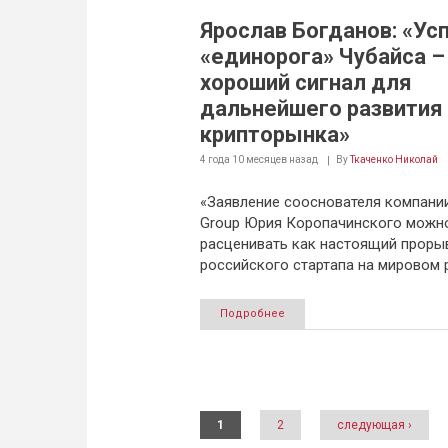
Ярослав Богданов: «Ус
«единорога» Чубайса –
хороший сигнал для
дальнейшего развития
крипторынка»
4 года 10 месяцев
назад
By
Ткаченко Николай
«Заявление сооснователя компании
Group Юрия Коропачинского можн
расценивать как настоящий проры
российского стартапа на мировом 
Подробнее
Страницы
1
2
следующая ›