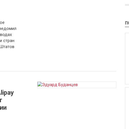
тое
П
уведомил
еводах
и стран
 Штатов
lipay
т
ии