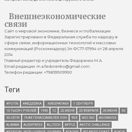
Внешнеэкономические
связи
Сайт о мировой экономике, бизнесе и глобализации
Зарегистрировано в Федеральная служба по надзору в
сфере связи, информационных технологий и массовых
коммуникаций (Роскомнадзор) Эл ФС77-57994 от 28 апреля
2014
Главный редактор и учредитель Федоренко М.А.
Email редакции: m.a.fedorenko@gmail.com.
Телефон редакции: +79859909990
Теги
#PUTIN
#АВДЕЕВКА
. КИБЕРАТАКИ
1 СЕНТЯБРЯ
10 ТЫСЯЧ РУБЛЕЙ
1990
1С
22 ИЮНЯ
23 ФЕВРАЛЯ
24 ИЮНЯ
5G
5G-СЕТИ
75-АЯ ГЕНАССАМБЛЕЯ ООН
90-Е
AGC INC
AGORAVOX
ALIBABA
ALIEXPRESS
ALLTECH
APPLE
ARCTIC CHALLENGE
ARTIFICIAL INTELLIGENCE JOURNEY
ATACMS
ATLANTIC COAST
AUKUS