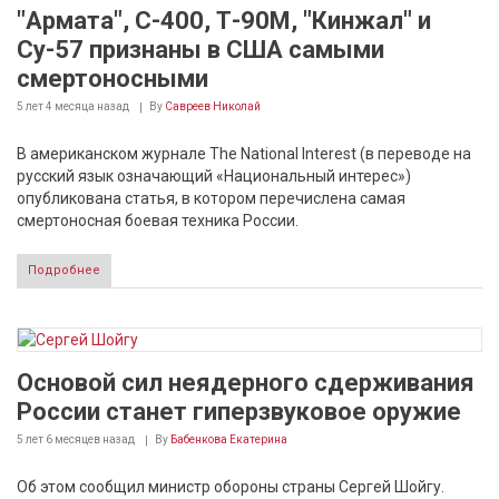
"Армата", С-400, Т-90М, "Кинжал" и
Су-57 признаны в США самыми
смертоносными
5 лет 4 месяца
назад
By
Савреев Николай
В американском журнале The National Interest (в переводе на
русский язык означающий «Национальный интерес»)
опубликована статья, в котором перечислена самая
смертоносная боевая техника России.
Подробнее
Основой сил неядерного сдерживания
России станет гиперзвуковое оружие
5 лет 6 месяцев
назад
By
Бабенкова Екатерина
Об этом сообщил министр обороны страны Сергей Шойгу.