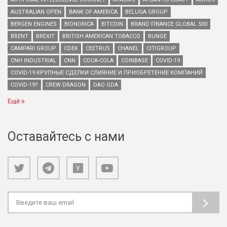
AUSTRALIAN OPEN
BANK OF AMERICA
BELUGA GROUP
BERGEN ENGINES
BIONORICA
BITCOIN
BRAND FINANCE GLOBAL 500
BRENT
BREXIT
BRITISH AMERICAN TOBACCO
BUNGE
CAMPARI GROUP
CDEK
CEETRUS
CHANEL
CITIGROUP
CNH INDUSTRIAL
CNN
COCA-COLA
COINBASE
COVID-19
COVID-19 КРУПНЫЕ СДЕЛКИ СЛИЯНИЕ И ПРИОБРЕТЕНИЕ КОМПАНИЙ
COVID-19?
CREW DRAGON
DAO GDA
Ещё
Оставайтесь с нами