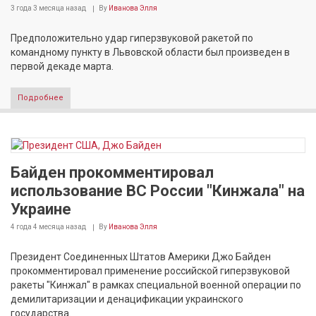
3 года 3 месяца
назад
By
Иванова Элля
Предположительно удар гиперзвуковой ракетой по
командному пункту в Львовской области был произведен в
первой декаде марта.
Подробнее
Байден прокомментировал
использование ВС России "Кинжала" на
Украине
4 года 4 месяца
назад
By
Иванова Элля
Президент Соединенных Штатов Америки Джо Байден
прокомментировал применение российской гиперзвуковой
ракеты "Кинжал" в рамках специальной военной операции по
демилитаризации и денацификации украинского
государства.