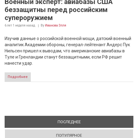
Военный эксперт: авиабазы США
беззащитны перед российским
супероружием
6 лет 1 неделя
назад
By
Иванова Элля
Изучив данные о российской военной мощи, датский военный
аналитик Академии обороны, генерал-лейтенант Андерс Пук
Нильсен пришел к выводам, что американские авиабазы в
Туле и Гренландии станут беззащитными, если РФ решит
нанести удар.
Подробнее
ПОСЛЕДНЕЕ
(АКТИВНАЯ ВКЛАДКА)
ПОПУЛЯРНОЕ