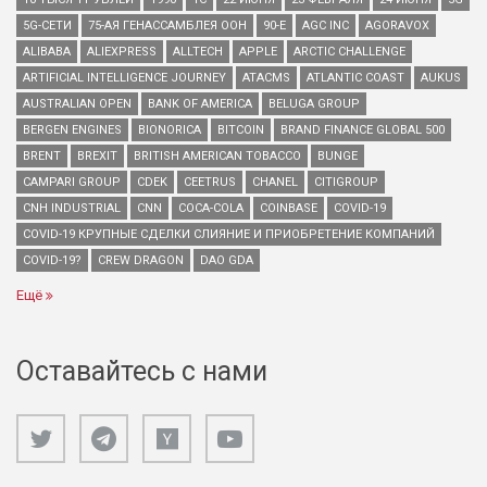
5G-СЕТИ
75-АЯ ГЕНАССАМБЛЕЯ ООН
90-Е
AGC INC
AGORAVOX
ALIBABA
ALIEXPRESS
ALLTECH
APPLE
ARCTIC CHALLENGE
ARTIFICIAL INTELLIGENCE JOURNEY
ATACMS
ATLANTIC COAST
AUKUS
AUSTRALIAN OPEN
BANK OF AMERICA
BELUGA GROUP
BERGEN ENGINES
BIONORICA
BITCOIN
BRAND FINANCE GLOBAL 500
BRENT
BREXIT
BRITISH AMERICAN TOBACCO
BUNGE
CAMPARI GROUP
CDEK
CEETRUS
CHANEL
CITIGROUP
CNH INDUSTRIAL
CNN
COCA-COLA
COINBASE
COVID-19
COVID-19 КРУПНЫЕ СДЕЛКИ СЛИЯНИЕ И ПРИОБРЕТЕНИЕ КОМПАНИЙ
COVID-19?
CREW DRAGON
DAO GDA
Ещё
Оставайтесь с нами