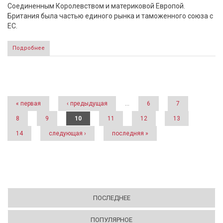
Соединенным Королевством и материковой Европой.
Британия была частью единого рынка и таможенного союза с
ЕС.
Подробнее
Страницы
« первая
‹ предыдущая
…
6
7
8
9
10
11
12
13
14
следующая ›
последняя »
ПОСЛЕДНЕЕ
ПОПУЛЯРНОЕ