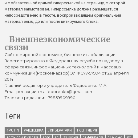
и с обязательной прямой гиперссылкой на страницу, с которой
материал заимствован. Гиперссылка должна размещаться
непосредственно в тексте, воспроизводящем оригинальный
материал eer.ru, до или после цитируемого блока.
Внешнеэкономические
связи
Сайт о мировой экономике, бизнесе и глобализации
Зарегистрировано в Федеральная служба по надзору в
сфере связи, информационных технологий и массовых
коммуникаций (Роскомнадзор) Эл ФС77-57994 от 28 апреля
2014
Главный редактор и учредитель Федоренко М.А.
Email редакции: m.a.fedorenko@gmail.com.
Телефон редакции: +79859909990
Теги
#PUTIN
#АВДЕЕВКА
. КИБЕРАТАКИ
1 СЕНТЯБРЯ
10 ТЫСЯЧ РУБЛЕЙ
1990
1С
22 ИЮНЯ
23 ФЕВРАЛЯ
24 ИЮНЯ
5G