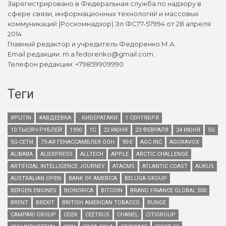
Зарегистрировано в Федеральная служба по надзору в
сфере связи, информационных технологий и массовых
коммуникаций (Роскомнадзор) Эл ФС77-57994 от 28 апреля
2014
Главный редактор и учредитель Федоренко М.А.
Email редакции: m.a.fedorenko@gmail.com.
Телефон редакции: +79859909990
Теги
#PUTIN
#АВДЕЕВКА
. КИБЕРАТАКИ
1 СЕНТЯБРЯ
10 ТЫСЯЧ РУБЛЕЙ
1990
1С
22 ИЮНЯ
23 ФЕВРАЛЯ
24 ИЮНЯ
5G
5G-СЕТИ
75-АЯ ГЕНАССАМБЛЕЯ ООН
90-Е
AGC INC
AGORAVOX
ALIBABA
ALIEXPRESS
ALLTECH
APPLE
ARCTIC CHALLENGE
ARTIFICIAL INTELLIGENCE JOURNEY
ATACMS
ATLANTIC COAST
AUKUS
AUSTRALIAN OPEN
BANK OF AMERICA
BELUGA GROUP
BERGEN ENGINES
BIONORICA
BITCOIN
BRAND FINANCE GLOBAL 500
BRENT
BREXIT
BRITISH AMERICAN TOBACCO
BUNGE
CAMPARI GROUP
CDEK
CEETRUS
CHANEL
CITIGROUP