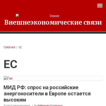
Перейти к основному содержанию
Внешнеэкономические связи
ГЛАВНАЯ
/
ЕС
ЕС
МИД РФ: спрос на российские
энергоносители в Европе остается
высоким
3 года 5 месяцев
назад
By
Бабенкова Екатерина