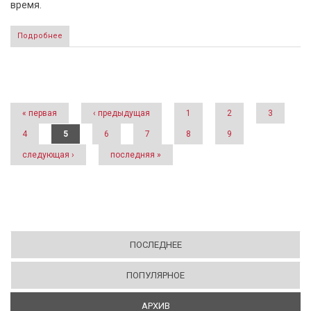
время.
Подробнее
Страницы
« первая
‹ предыдущая
1
2
3
4
5
6
7
8
9
следующая ›
последняя »
ПОСЛЕДНЕЕ
ПОПУЛЯРНОЕ
АРХИВ
(АКТИВНАЯ ВКЛАДКА)