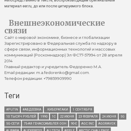
непосредственно в тексте, воспроизводящем оригинальный
материал eer.ru, до или после цитируемого блока.
Внешнеэкономические
связи
Сайт о мировой экономике, бизнесе и глобализации
Зарегистрировано в Федеральная служба по надзору в
сфере связи, информационных технологий и массовых
коммуникаций (Роскомнадзор) Эл ФС77-57994 от 28 апреля
2014
Главный редактор и учредитель Федоренко М.А.
Email редакции: m.a.fedorenko@gmail.com.
Телефон редакции: +79859909990
Теги
#PUTIN
#АВДЕЕВКА
. КИБЕРАТАКИ
1 СЕНТЯБРЯ
10 ТЫСЯЧ РУБЛЕЙ
1990
1С
22 ИЮНЯ
23 ФЕВРАЛЯ
24 ИЮНЯ
5G
5G-СЕТИ
75-АЯ ГЕНАССАМБЛЕЯ ООН
90-Е
AGC INC
AGORAVOX
ALIBABA
ALIEXPRESS
ALLTECH
APPLE
ARCTIC CHALLENGE