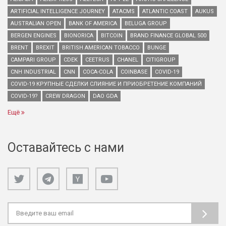
ARTIFICIAL INTELLIGENCE JOURNEY
ATACMS
ATLANTIC COAST
AUKUS
AUSTRALIAN OPEN
BANK OF AMERICA
BELUGA GROUP
BERGEN ENGINES
BIONORICA
BITCOIN
BRAND FINANCE GLOBAL 500
BRENT
BREXIT
BRITISH AMERICAN TOBACCO
BUNGE
CAMPARI GROUP
CDEK
CEETRUS
CHANEL
CITIGROUP
CNH INDUSTRIAL
CNN
COCA-COLA
COINBASE
COVID-19
COVID-19 КРУПНЫЕ СДЕЛКИ СЛИЯНИЕ И ПРИОБРЕТЕНИЕ КОМПАНИЙ
COVID-19?
CREW DRAGON
DAO GDA
Ещё
Оставайтесь с нами