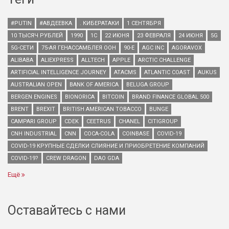
#PUTIN
#АВДЕЕВКА
. КИБЕРАТАКИ
1 СЕНТЯБРЯ
10 ТЫСЯЧ РУБЛЕЙ
1990
1С
22 ИЮНЯ
23 ФЕВРАЛЯ
24 ИЮНЯ
5G
5G-СЕТИ
75-АЯ ГЕНАССАМБЛЕЯ ООН
90-Е
AGC INC
AGORAVOX
ALIBABA
ALIEXPRESS
ALLTECH
APPLE
ARCTIC CHALLENGE
ARTIFICIAL INTELLIGENCE JOURNEY
ATACMS
ATLANTIC COAST
AUKUS
AUSTRALIAN OPEN
BANK OF AMERICA
BELUGA GROUP
BERGEN ENGINES
BIONORICA
BITCOIN
BRAND FINANCE GLOBAL 500
BRENT
BREXIT
BRITISH AMERICAN TOBACCO
BUNGE
CAMPARI GROUP
CDEK
CEETRUS
CHANEL
CITIGROUP
CNH INDUSTRIAL
CNN
COCA-COLA
COINBASE
COVID-19
COVID-19 КРУПНЫЕ СДЕЛКИ СЛИЯНИЕ И ПРИОБРЕТЕНИЕ КОМПАНИЙ
COVID-19?
CREW DRAGON
DAO GDA
Ещё
Оставайтесь с нами