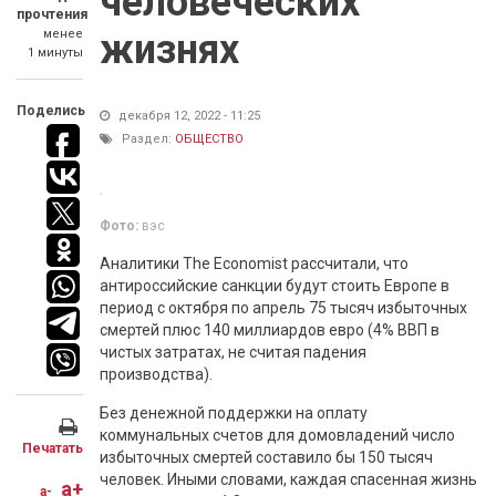
человеческих
прочтения
менее
жизнях
1 минуты
Поделись
декабря 12, 2022 - 11:25
Раздел:
ОБЩЕСТВО
Фото:
вэс
Аналитики The Economist рассчитали, что
антироссийские санкции будут стоить Европе в
период с октября по апрель 75 тысяч избыточных
смертей плюс 140 миллиардов евро (4% ВВП в
чистых затратах, не считая падения
производства).
Без денежной поддержки на оплату
коммунальных счетов для домовладений число
Печатать
избыточных смертей составило бы 150 тысяч
человек. Иными словами, каждая спасенная жизнь
a+
a-