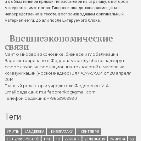
и с обязательной прямой гиперссылкой на страницу, с которой
материал заимствован. Гиперссылка должна размещаться
непосредственно в тексте, воспроизводящем оригинальный
материал eer.ru, до или после цитируемого блока.
Внешнеэкономические
связи
Сайт о мировой экономике, бизнесе и глобализации
Зарегистрировано в Федеральная служба по надзору в
сфере связи, информационных технологий и массовых
коммуникаций (Роскомнадзор) Эл ФС77-57994 от 28 апреля
2014
Главный редактор и учредитель Федоренко М.А.
Email редакции: m.a.fedorenko@gmail.com.
Телефон редакции: +79859909990
Теги
#PUTIN
#АВДЕЕВКА
. КИБЕРАТАКИ
1 СЕНТЯБРЯ
10 ТЫСЯЧ РУБЛЕЙ
1990
1С
22 ИЮНЯ
23 ФЕВРАЛЯ
24 ИЮНЯ
5G