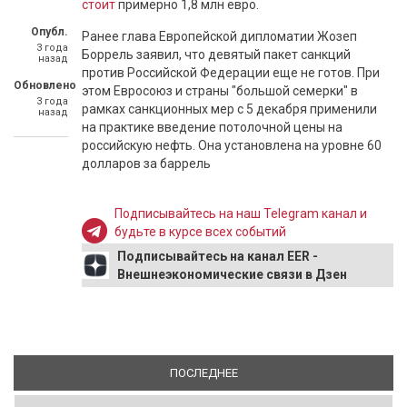
стоит
примерно 1,8 млн евро.
Опубл.
Ранее глава Европейской дипломатии Жозеп
3 года
Боррель заявил, что девятый пакет санкций
назад
против Российской Федерации еще не готов. При
Обновлено
этом Евросоюз и страны "большой семерки" в
3 года
рамках санкционных мер с 5 декабря применили
назад
на практике введение потолочной цены на
российскую нефть. Она установлена на уровне 60
долларов за баррель
Подписывайтесь на наш Telegram канал и
будьте в курсе всех событий
Подписывайтесь на канал EER -
Внешнеэкономические связи в Дзен
ПОСЛЕДНЕЕ
(АКТИВНАЯ ВКЛАДКА)