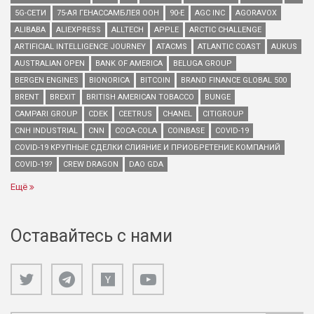
5G-СЕТИ
75-АЯ ГЕНАССАМБЛЕЯ ООН
90-Е
AGC INC
AGORAVOX
ALIBABA
ALIEXPRESS
ALLTECH
APPLE
ARCTIC CHALLENGE
ARTIFICIAL INTELLIGENCE JOURNEY
ATACMS
ATLANTIC COAST
AUKUS
AUSTRALIAN OPEN
BANK OF AMERICA
BELUGA GROUP
BERGEN ENGINES
BIONORICA
BITCOIN
BRAND FINANCE GLOBAL 500
BRENT
BREXIT
BRITISH AMERICAN TOBACCO
BUNGE
CAMPARI GROUP
CDEK
CEETRUS
CHANEL
CITIGROUP
CNH INDUSTRIAL
CNN
COCA-COLA
COINBASE
COVID-19
COVID-19 КРУПНЫЕ СДЕЛКИ СЛИЯНИЕ И ПРИОБРЕТЕНИЕ КОМПАНИЙ
COVID-19?
CREW DRAGON
DAO GDA
Ещё
Оставайтесь с нами