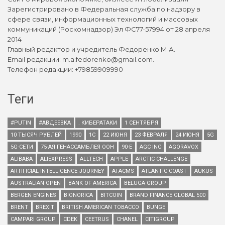
Зарегистрировано в Федеральная служба по надзору в
сфере связи, информационных технологий и массовых
коммуникаций (Роскомнадзор) Эл ФС77-57994 от 28 апреля
2014
Главный редактор и учредитель Федоренко М.А.
Email редакции: m.a.fedorenko@gmail.com.
Телефон редакции: +79859909990
Теги
#PUTIN
#АВДЕЕВКА
. КИБЕРАТАКИ
1 СЕНТЯБРЯ
10 ТЫСЯЧ РУБЛЕЙ
1990
1С
22 ИЮНЯ
23 ФЕВРАЛЯ
24 ИЮНЯ
5G
5G-СЕТИ
75-АЯ ГЕНАССАМБЛЕЯ ООН
90-Е
AGC INC
AGORAVOX
ALIBABA
ALIEXPRESS
ALLTECH
APPLE
ARCTIC CHALLENGE
ARTIFICIAL INTELLIGENCE JOURNEY
ATACMS
ATLANTIC COAST
AUKUS
AUSTRALIAN OPEN
BANK OF AMERICA
BELUGA GROUP
BERGEN ENGINES
BIONORICA
BITCOIN
BRAND FINANCE GLOBAL 500
BRENT
BREXIT
BRITISH AMERICAN TOBACCO
BUNGE
CAMPARI GROUP
CDEK
CEETRUS
CHANEL
CITIGROUP