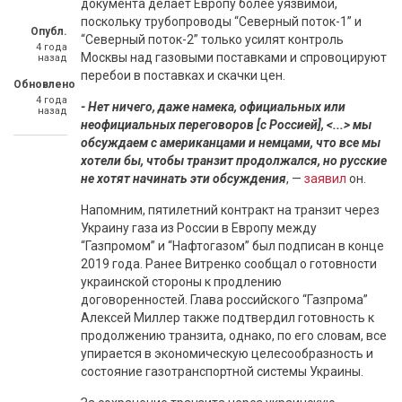
документа делает Европу более уязвимой,
поскольку трубопроводы “Северный поток-1” и
Опубл.
“Северный поток-2” только усилят контроль
4 года
Москвы над газовыми поставками и спровоцируют
назад
перебои в поставках и скачки цен.
Обновлено
4 года
- Нет ничего, даже намека, официальных или
назад
неофициальных переговоров [с Россией], <...> мы
обсуждаем с американцами и немцами, что все мы
хотели бы, чтобы транзит продолжался, но русские
не хотят начинать эти обсуждения
, —
заявил
он.
Напомним, пятилетний контракт на транзит через
Украину газа из России в Европу между
“Газпромом” и “Нафтогазом” был подписан в конце
2019 года. Ранее Витренко сообщал о готовности
украинской стороны к продлению
договоренностей. Глава российского “Газпрома”
Алексей Миллер также подтвердил готовность к
продолжению транзита, однако, по его словам, все
упирается в экономическую целесообразность и
состояние газотранспортной системы Украины.