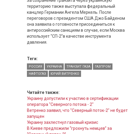
За сохранение транзита через украинскую
территорию также выступала федеральный
канцлер Германии Ангела Меркель. После
переговоров с президентом США Джо Байденом
она заявила о готовности присоединиться к
антироссийским санкциям в случае, если Москва
использует “СП-2”в качестве инструмента
давления.
Теги:
РОССИЯ
УКРАИНА
ТРАНЗИТ ГАЗА
ГАЗПРОМ
НАФТОГАЗ
ЮРИЙ ВИТРЕНКО
Читайте также:
Украину допустили к участию в сертификации
оператора "Северного потока - 2"
Ветренко заявил, что "Северный поток-2" не будет
запущен
Украину захлестнул газовый кризис
В Киеве предложили “грохнуть немцев” за