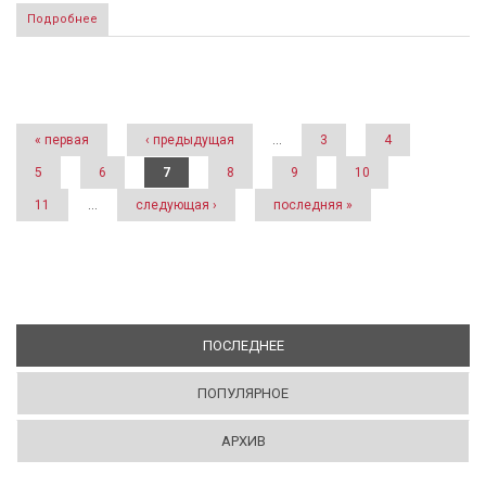
Подробнее
Страницы
« первая
‹ предыдущая
…
3
4
5
6
7
8
9
10
11
…
следующая ›
последняя »
ПОСЛЕДНЕЕ
(АКТИВНАЯ ВКЛАДКА)
ПОПУЛЯРНОЕ
АРХИВ