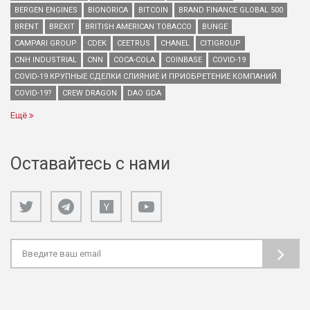
BERGEN ENGINES
BIONORICA
BITCOIN
BRAND FINANCE GLOBAL 500
BRENT
BREXIT
BRITISH AMERICAN TOBACCO
BUNGE
CAMPARI GROUP
CDEK
CEETRUS
CHANEL
CITIGROUP
CNH INDUSTRIAL
CNN
COCA-COLA
COINBASE
COVID-19
COVID-19 КРУПНЫЕ СДЕЛКИ СЛИЯНИЕ И ПРИОБРЕТЕНИЕ КОМПАНИЙ
COVID-19?
CREW DRAGON
DAO GDA
Ещё
Оставайтесь с нами