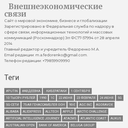
Внешнеэкономические
связи
Сайт о мировой экономике, бизнесе и глобализации
Зарегистрировано в Федеральная служба по надзору в
сфере связи, информационных технологий и массовых
коммуникаций (Роскомнадзор) Эл ФС77-57994 от 28 апреля
2014
Главный редактор и учредитель Федоренко М.А.
Email редакции: m.a.fedorenko@gmail.com.
Телефон редакции: +79859909990
Теги
#PUTIN
#АВДЕЕВКА
. КИБЕРАТАКИ
1 СЕНТЯБРЯ
10 ТЫСЯЧ РУБЛЕЙ
1990
1С
22 ИЮНЯ
23 ФЕВРАЛЯ
24 ИЮНЯ
5G
5G-СЕТИ
75-АЯ ГЕНАССАМБЛЕЯ ООН
90-Е
AGC INC
AGORAVOX
ALIBABA
ALIEXPRESS
ALLTECH
APPLE
ARCTIC CHALLENGE
ARTIFICIAL INTELLIGENCE JOURNEY
ATACMS
ATLANTIC COAST
AUKUS
AUSTRALIAN OPEN
BANK OF AMERICA
BELUGA GROUP