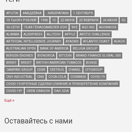
#PUTIN
#АВДЕЕВКА
. КИБЕРАТАКИ
1 СЕНТЯБРЯ
10 ТЫСЯЧ РУБЛЕЙ
1990
1С
22 ИЮНЯ
23 ФЕВРАЛЯ
24 ИЮНЯ
5G
5G-СЕТИ
75-АЯ ГЕНАССАМБЛЕЯ ООН
90-Е
AGC INC
AGORAVOX
ALIBABA
ALIEXPRESS
ALLTECH
APPLE
ARCTIC CHALLENGE
ARTIFICIAL INTELLIGENCE JOURNEY
ATACMS
ATLANTIC COAST
AUKUS
AUSTRALIAN OPEN
BANK OF AMERICA
BELUGA GROUP
BERGEN ENGINES
BIONORICA
BITCOIN
BRAND FINANCE GLOBAL 500
BRENT
BREXIT
BRITISH AMERICAN TOBACCO
BUNGE
CAMPARI GROUP
CDEK
CEETRUS
CHANEL
CITIGROUP
CNH INDUSTRIAL
CNN
COCA-COLA
COINBASE
COVID-19
COVID-19 КРУПНЫЕ СДЕЛКИ СЛИЯНИЕ И ПРИОБРЕТЕНИЕ КОМПАНИЙ
COVID-19?
CREW DRAGON
DAO GDA
Ещё
Оставайтесь с нами