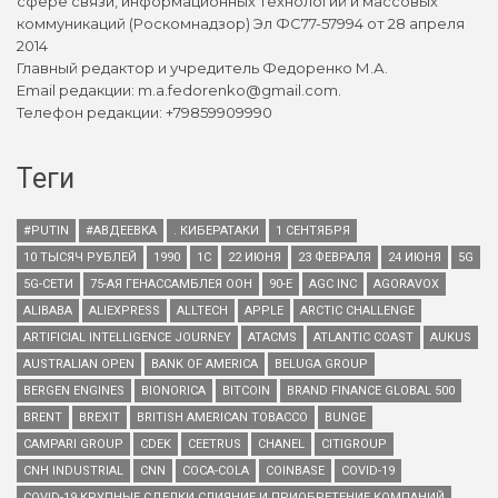
сфере связи, информационных технологий и массовых
коммуникаций (Роскомнадзор) Эл ФС77-57994 от 28 апреля
2014
Главный редактор и учредитель Федоренко М.А.
Email редакции: m.a.fedorenko@gmail.com.
Телефон редакции: +79859909990
Теги
#PUTIN
#АВДЕЕВКА
. КИБЕРАТАКИ
1 СЕНТЯБРЯ
10 ТЫСЯЧ РУБЛЕЙ
1990
1С
22 ИЮНЯ
23 ФЕВРАЛЯ
24 ИЮНЯ
5G
5G-СЕТИ
75-АЯ ГЕНАССАМБЛЕЯ ООН
90-Е
AGC INC
AGORAVOX
ALIBABA
ALIEXPRESS
ALLTECH
APPLE
ARCTIC CHALLENGE
ARTIFICIAL INTELLIGENCE JOURNEY
ATACMS
ATLANTIC COAST
AUKUS
AUSTRALIAN OPEN
BANK OF AMERICA
BELUGA GROUP
BERGEN ENGINES
BIONORICA
BITCOIN
BRAND FINANCE GLOBAL 500
BRENT
BREXIT
BRITISH AMERICAN TOBACCO
BUNGE
CAMPARI GROUP
CDEK
CEETRUS
CHANEL
CITIGROUP
CNH INDUSTRIAL
CNN
COCA-COLA
COINBASE
COVID-19
COVID-19 КРУПНЫЕ СДЕЛКИ СЛИЯНИЕ И ПРИОБРЕТЕНИЕ КОМПАНИЙ