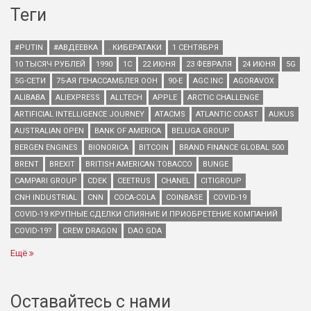
Теги
#PUTIN
#АВДЕЕВКА
. КИБЕРАТАКИ
1 СЕНТЯБРЯ
10 ТЫСЯЧ РУБЛЕЙ
1990
1С
22 ИЮНЯ
23 ФЕВРАЛЯ
24 ИЮНЯ
5G
5G-СЕТИ
75-АЯ ГЕНАССАМБЛЕЯ ООН
90-Е
AGC INC
AGORAVOX
ALIBABA
ALIEXPRESS
ALLTECH
APPLE
ARCTIC CHALLENGE
ARTIFICIAL INTELLIGENCE JOURNEY
ATACMS
ATLANTIC COAST
AUKUS
AUSTRALIAN OPEN
BANK OF AMERICA
BELUGA GROUP
BERGEN ENGINES
BIONORICA
BITCOIN
BRAND FINANCE GLOBAL 500
BRENT
BREXIT
BRITISH AMERICAN TOBACCO
BUNGE
CAMPARI GROUP
CDEK
CEETRUS
CHANEL
CITIGROUP
CNH INDUSTRIAL
CNN
COCA-COLA
COINBASE
COVID-19
COVID-19 КРУПНЫЕ СДЕЛКИ СЛИЯНИЕ И ПРИОБРЕТЕНИЕ КОМПАНИЙ
COVID-19?
CREW DRAGON
DAO GDA
Ещё
Оставайтесь с нами