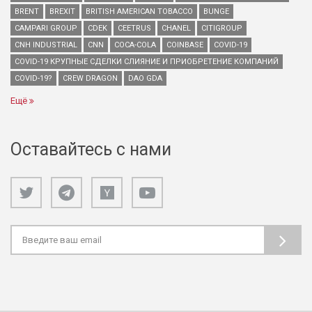
BRENT
BREXIT
BRITISH AMERICAN TOBACCO
BUNGE
CAMPARI GROUP
CDEK
CEETRUS
CHANEL
CITIGROUP
CNH INDUSTRIAL
CNN
COCA-COLA
COINBASE
COVID-19
COVID-19 КРУПНЫЕ СДЕЛКИ СЛИЯНИЕ И ПРИОБРЕТЕНИЕ КОМПАНИЙ
COVID-19?
CREW DRAGON
DAO GDA
Ещё
Оставайтесь с нами