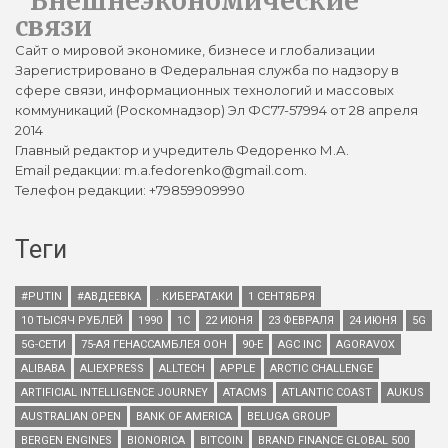
Внешнеэкономические
связи
Сайт о мировой экономике, бизнесе и глобализации
Зарегистрировано в Федеральная служба по надзору в
сфере связи, информационных технологий и массовых
коммуникаций (Роскомнадзор) Эл ФС77-57994 от 28 апреля
2014
Главный редактор и учредитель Федоренко М.А.
Email редакции: m.a.fedorenko@gmail.com.
Телефон редакции: +79859909990
Теги
#PUTIN
#АВДЕЕВКА
. КИБЕРАТАКИ
1 СЕНТЯБРЯ
10 ТЫСЯЧ РУБЛЕЙ
1990
1С
22 ИЮНЯ
23 ФЕВРАЛЯ
24 ИЮНЯ
5G
5G-СЕТИ
75-АЯ ГЕНАССАМБЛЕЯ ООН
90-Е
AGC INC
AGORAVOX
ALIBABA
ALIEXPRESS
ALLTECH
APPLE
ARCTIC CHALLENGE
ARTIFICIAL INTELLIGENCE JOURNEY
ATACMS
ATLANTIC COAST
AUKUS
AUSTRALIAN OPEN
BANK OF AMERICA
BELUGA GROUP
BERGEN ENGINES
BIONORICA
BITCOIN
BRAND FINANCE GLOBAL 500