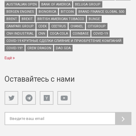
AUSTRALIAN OPEN
BANK OF AMERICA
BELUGA GROUP
BERGEN ENGINES
BIONORICA
BITCOIN
BRAND FINANCE GLOBAL 500
BRENT
BREXIT
BRITISH AMERICAN TOBACCO
BUNGE
CAMPARI GROUP
CDEK
CEETRUS
CHANEL
CITIGROUP
CNH INDUSTRIAL
CNN
COCA-COLA
COINBASE
COVID-19
COVID-19 КРУПНЫЕ СДЕЛКИ СЛИЯНИЕ И ПРИОБРЕТЕНИЕ КОМПАНИЙ
COVID-19?
CREW DRAGON
DAO GDA
Ещё
Оставайтесь с нами