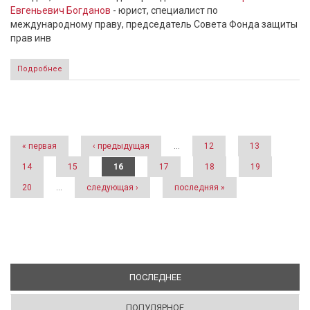
Евгеньевич Богданов
- юрист, специалист по
международному праву, председатель Совета Фонда защиты
прав инв
Подробнее
Страницы
« первая
‹ предыдущая
…
12
13
14
15
16
17
18
19
20
…
следующая ›
последняя »
ПОСЛЕДНЕЕ
(АКТИВНАЯ ВКЛАДКА)
ПОПУЛЯРНОЕ