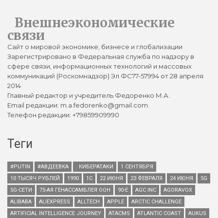
Внешнеэкономические
связи
Сайт о мировой экономике, бизнесе и глобализации
Зарегистрировано в Федеральная служба по надзору в
сфере связи, информационных технологий и массовых
коммуникаций (Роскомнадзор) Эл ФС77-57994 от 28 апреля
2014
Главный редактор и учредитель Федоренко М.А.
Email редакции: m.a.fedorenko@gmail.com.
Телефон редакции: +79859909990
Теги
#PUTIN
#АВДЕЕВКА
. КИБЕРАТАКИ
1 СЕНТЯБРЯ
10 ТЫСЯЧ РУБЛЕЙ
1990
1С
22 ИЮНЯ
23 ФЕВРАЛЯ
24 ИЮНЯ
5G
5G-СЕТИ
75-АЯ ГЕНАССАМБЛЕЯ ООН
90-Е
AGC INC
AGORAVOX
ALIBABA
ALIEXPRESS
ALLTECH
APPLE
ARCTIC CHALLENGE
ARTIFICIAL INTELLIGENCE JOURNEY
ATACMS
ATLANTIC COAST
AUKUS