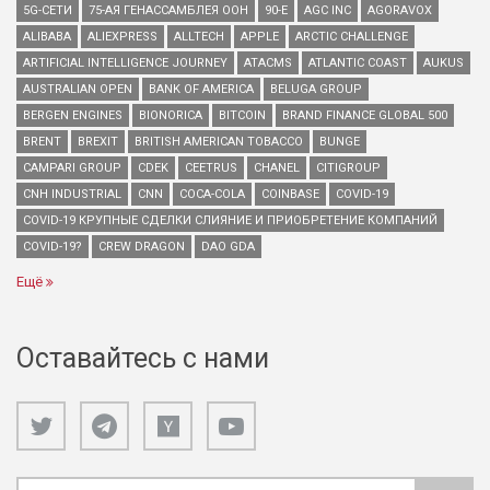
5G-СЕТИ
75-АЯ ГЕНАССАМБЛЕЯ ООН
90-Е
AGC INC
AGORAVOX
ALIBABA
ALIEXPRESS
ALLTECH
APPLE
ARCTIC CHALLENGE
ARTIFICIAL INTELLIGENCE JOURNEY
ATACMS
ATLANTIC COAST
AUKUS
AUSTRALIAN OPEN
BANK OF AMERICA
BELUGA GROUP
BERGEN ENGINES
BIONORICA
BITCOIN
BRAND FINANCE GLOBAL 500
BRENT
BREXIT
BRITISH AMERICAN TOBACCO
BUNGE
CAMPARI GROUP
CDEK
CEETRUS
CHANEL
CITIGROUP
CNH INDUSTRIAL
CNN
COCA-COLA
COINBASE
COVID-19
COVID-19 КРУПНЫЕ СДЕЛКИ СЛИЯНИЕ И ПРИОБРЕТЕНИЕ КОМПАНИЙ
COVID-19?
CREW DRAGON
DAO GDA
Ещё
Оставайтесь с нами