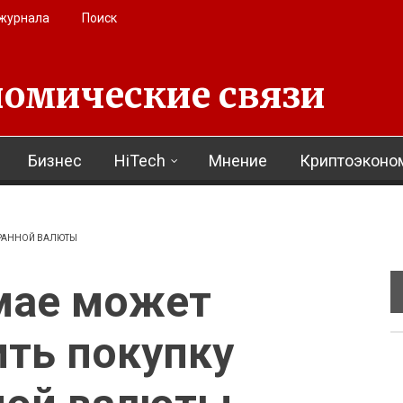
 журнала
Поиск
омические связи
Бизнес
HiTech
Мнение
Криптоэконо
ТРАННОЙ ВАЛЮТЫ
мае может
ть покупку