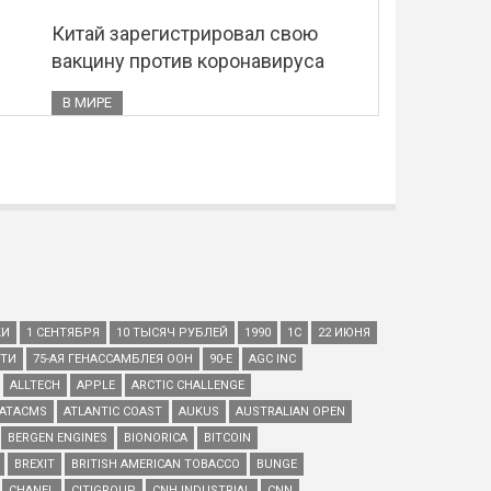
Китай зарегистрировал свою
вакцину против коронавируса
В МИРЕ
КИ
1 СЕНТЯБРЯ
10 ТЫСЯЧ РУБЛЕЙ
1990
1С
22 ИЮНЯ
ЕТИ
75-АЯ ГЕНАССАМБЛЕЯ ООН
90-Е
AGC INC
ALLTECH
APPLE
ARCTIC CHALLENGE
ATACMS
ATLANTIC COAST
AUKUS
AUSTRALIAN OPEN
BERGEN ENGINES
BIONORICA
BITCOIN
BREXIT
BRITISH AMERICAN TOBACCO
BUNGE
CHANEL
CITIGROUP
CNH INDUSTRIAL
CNN