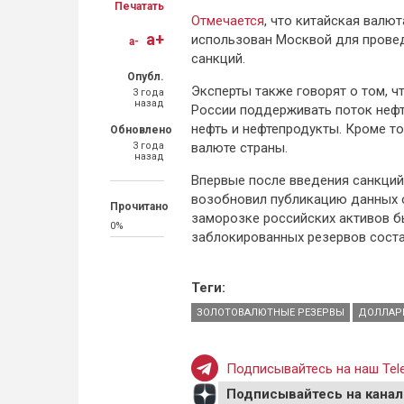
Печатать
Отмечается
, что китайская валю
a+
использован Москвой для провед
a-
санкций.
Опубл.
Эксперты также говорят о том, ч
3 года
назад
России поддерживать поток нефт
нефть и нефтепродукты. Кроме т
Обновлено
3 года
валюте страны.
назад
Впервые после введения санкций
возобновил публикацию данных о
Прочитано
заморозке российских активов 
0%
заблокированных резервов соста
Теги:
ЗОЛОТОВАЛЮТНЫЕ РЕЗЕРВЫ
ДОЛЛАР
Подписывайтесь на наш Tele
Подписывайтесь на канал