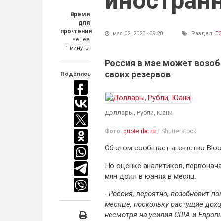
иностран
Время
для
прочтения
мая 02, 2023 - 09:20
Раздел:
Г
менее
1 минуты
Россия в мае может возоб
своих резервов
Поделись
Доллары, Рубли, Юани
Фото:
quote.rbc.ru
/ Shutterstock
Об этом сообщает агентство Blo
По оценке аналитиков, первонач
млн долл в юанях в месяц.
- Россия, вероятно, возобновит п
месяце, поскольку растущие дох
несмотря на усилия США и Европ