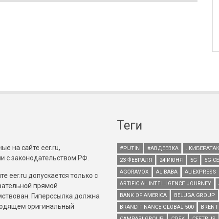
Теги
е на сайте eer.ru,
#PUTIN
#АВДЕЕВКА
. КИБЕРАТА
и с законодательством РФ.
23 ФЕВРАЛЯ
24 ИЮНЯ
5G
5G-С
AGORAVOX
ALIBABA
ALIEXPRESS
е eer.ru допускается только с
ARTIFICIAL INTELLIGENCE JOURNEY
зательной прямой
имствован. Гиперссылка должна
BANK OF AMERICA
BELUGA GROUP
зводящем оригинальный
BRAND FINANCE GLOBAL 500
BRENT
CAMPARI GROUP
CDEK
CEETRUS