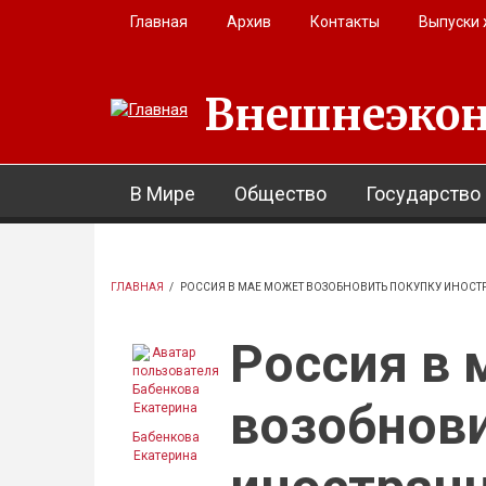
Перейти к основному содержанию
Главная
Архив
Контакты
Выпуски
Внешнеэкон
В Мире
Общество
Государство
ГЛАВНАЯ
/
РОССИЯ В МАЕ МОЖЕТ ВОЗОБНОВИТЬ ПОКУПКУ ИНОС
Россия в 
возобнови
Бабенкова
Екатерина