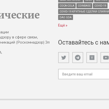
COCA-COLA
COINBASE
COVID-19
ические
COVID-19 КРУПНЫЕ СДЕЛКИ СЛИЯН
DAO GDA
Ещё
зации
дзору в сфере связи,
Оставайтесь с на
никаций (Роскомнадзор) Эл
А.