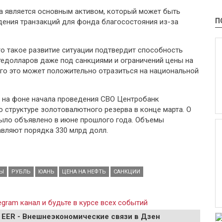
та является основным активом, который может быть
П
ения транзакций для фонда благосостояния из-за
то такое развитие ситуации подтвердит способность
едолларов даже под санкциями и ограничений цены на
ого это может положительно отразиться на национальной
 на фоне начала проведения СВО Центробанк
 структуре золотовалютного резерва в конце марта. О
было объявлено в июне прошлого года. Объемы
вляют порядка 330 млрд долл.
Ы
РУБЛЬ
ЮАНЬ
ЦЕНА НА НЕФТЬ
САНКЦИИ
gram канал и будьте в курсе всех событий
 EER - Внешнеэкономические связи в Дзен