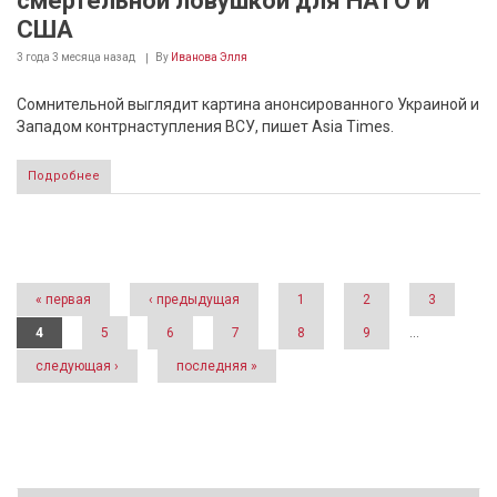
смертельной ловушкой для НАТО и
США
3 года 3 месяца
назад
By
Иванова Элля
Сомнительной выглядит картина анонсированного Украиной и
Западом контрнаступления ВСУ, пишет Asia Times.
Подробнее
Страницы
« первая
‹ предыдущая
1
2
3
4
5
6
7
8
9
…
следующая ›
последняя »