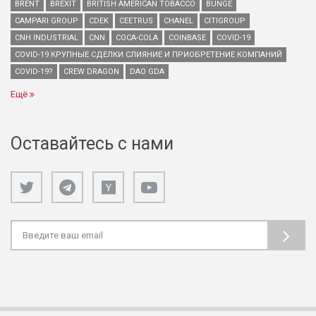
BRENT
BREXIT
BRITISH AMERICAN TOBACCO
BUNGE
CAMPARI GROUP
CDEK
CEETRUS
CHANEL
CITIGROUP
CNH INDUSTRIAL
CNN
COCA-COLA
COINBASE
COVID-19
COVID-19 КРУПНЫЕ СДЕЛКИ СЛИЯНИЕ И ПРИОБРЕТЕНИЕ КОМПАНИЙ
COVID-19?
CREW DRAGON
DAO GDA
Ещё
Оставайтесь с нами