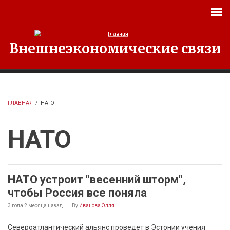
Перейти к основному содержанию
Внешнеэкономические связи
ГЛАВНАЯ
/
НАТО
НАТО
НАТО устроит "весенний шторм",
чтобы Россия все поняла
3 года 2 месяца
назад
By
Иванова Элля
Североатлантический альянс проведет в Эстонии учения