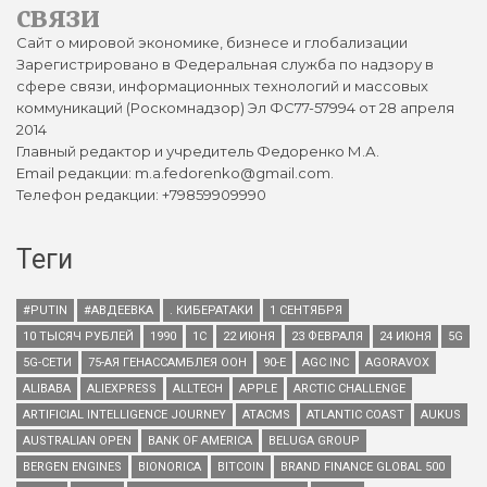
связи
Сайт о мировой экономике, бизнесе и глобализации
Зарегистрировано в Федеральная служба по надзору в
сфере связи, информационных технологий и массовых
коммуникаций (Роскомнадзор) Эл ФС77-57994 от 28 апреля
2014
Главный редактор и учредитель Федоренко М.А.
Email редакции: m.a.fedorenko@gmail.com.
Телефон редакции: +79859909990
Теги
#PUTIN
#АВДЕЕВКА
. КИБЕРАТАКИ
1 СЕНТЯБРЯ
10 ТЫСЯЧ РУБЛЕЙ
1990
1С
22 ИЮНЯ
23 ФЕВРАЛЯ
24 ИЮНЯ
5G
5G-СЕТИ
75-АЯ ГЕНАССАМБЛЕЯ ООН
90-Е
AGC INC
AGORAVOX
ALIBABA
ALIEXPRESS
ALLTECH
APPLE
ARCTIC CHALLENGE
ARTIFICIAL INTELLIGENCE JOURNEY
ATACMS
ATLANTIC COAST
AUKUS
AUSTRALIAN OPEN
BANK OF AMERICA
BELUGA GROUP
BERGEN ENGINES
BIONORICA
BITCOIN
BRAND FINANCE GLOBAL 500