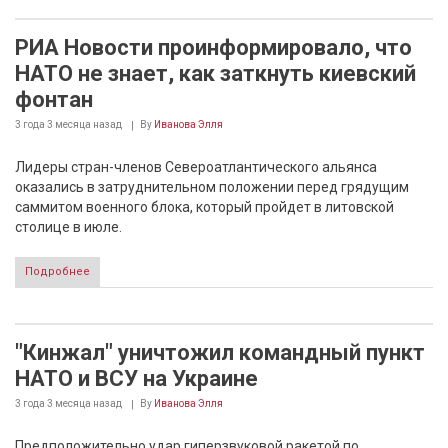
РИА Новости проинформировало, что
НАТО не знает, как заткнуть киевский
фонтан
3 года 3 месяца
назад
By
Иванова Элля
Лидеры стран-членов Североатлантического альянса
оказались в затруднительном положении перед грядущим
саммитом военного блока, который пройдет в литовской
столице в июле.
Подробнее
"Кинжал" уничтожил командный пункт
НАТО и ВСУ на Украине
3 года 3 месяца
назад
By
Иванова Элля
Предположительно удар гиперзвуковой ракетой по