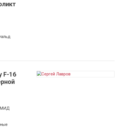
фликт
уальд
у F-16
ерной
о МИД
нные