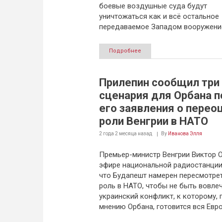
боевые воздушные суда будут
уничтожаться как и всё остальное
передаваемое Западом вооружени
Подробнее
Прилепин сообщил три
сценария для Орбана п
его заявления о перео
роли Венгрии в НАТО
2 года 2 месяца
назад
By
Иванова Элля
Премьер-министр Венгрии Виктор О
эфире национальной радиостанции
что Будапешт намерен пересмотре
роль в НАТО, чтобы не быть вовле
украинский конфликт, к которому, 
мнению Орбана, готовится вся Евро