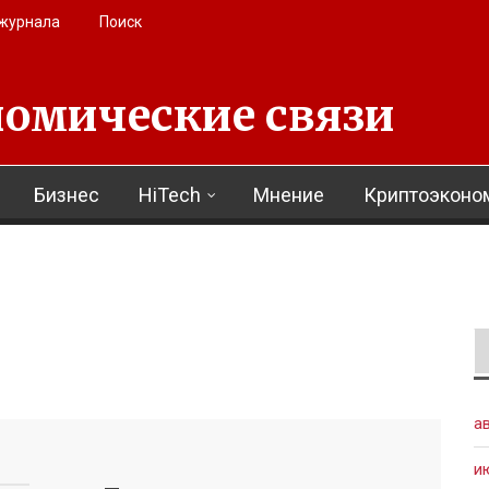
 журнала
Поиск
омические связи
Бизнес
HiTech
Мнение
Криптоэконо
а
и