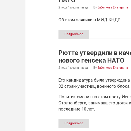
НАТО
2 года 1 месяц
назад
By
Бабенкова Екатерина
Об этом заявили в МИД КНДР.
Подробнее
Рютте утвердили в кач
нового генсека НАТО
2 года 1 месяц
назад
By
Бабенкова Екатерина
Его кандидатура была утверждена
32 стран-участниц военного блока.
Политик сменит на этом посту Йен
Столтенберга, занимавшего должн
последние 10 лет.
Подробнее