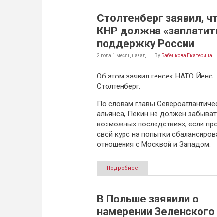
Столтенберг заявил, ч
КНР должна «заплатить
поддержку России
2 года 1 месяц
назад
By
Бабенкова Екатерина
Об этом заявил генсек НАТО Йенс
Столтенберг.
По словам главы Североатлантиче
альянса, Пекин не должен забыват
возможных последствиях, если пр
свой курс на попытки сбалансиров
отношения с Москвой и Западом.
Подробнее
В Польше заявили о
намерении Зеленского