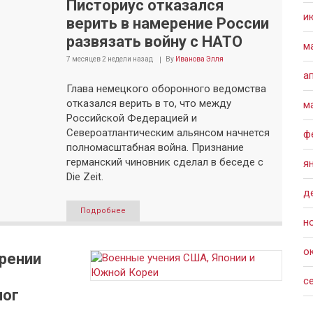
Писториус отказался
и
верить в намерение России
развязать войну с НАТО
м
7 месяцев 2 недели
назад
By
Иванова Элля
а
Глава немецкого оборонного ведомства
отказался верить в то, что между
м
Российской Федерацией и
Североатлантическим альянсом начнется
ф
полномасштабная война. Признание
германский чиновник сделал в беседе с
я
Die Zeit.
д
Подробнее
н
о
рении
с
лог