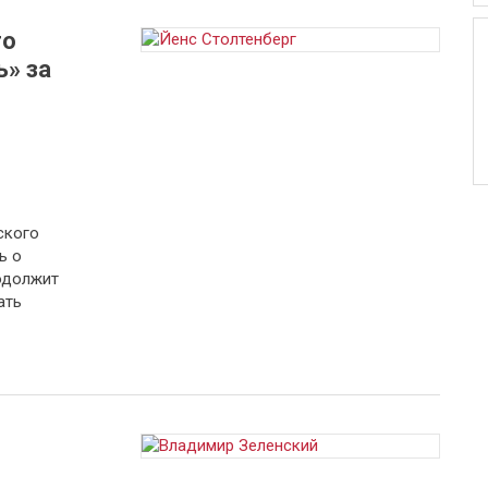
то
» за
ского
ь о
одолжит
ать