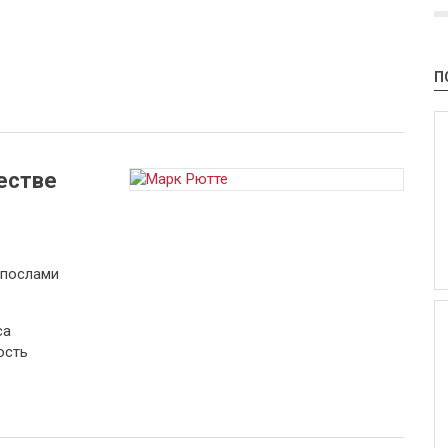
П
естве
 послами
са
ость