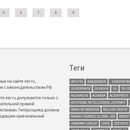
5
6
7
8
9
…
Теги
е на сайте eer.ru,
#PUTIN
#АВДЕЕВКА
. КИБЕРАТА
и с законодательством РФ.
23 ФЕВРАЛЯ
24 ИЮНЯ
5G
5G-С
AGORAVOX
ALIBABA
ALIEXPRESS
е eer.ru допускается только с
ARTIFICIAL INTELLIGENCE JOURNEY
зательной прямой
имствован. Гиперссылка должна
BANK OF AMERICA
BELUGA GROUP
зводящем оригинальный
BRAND FINANCE GLOBAL 500
BRENT
CAMPARI GROUP
CDEK
CEETRUS