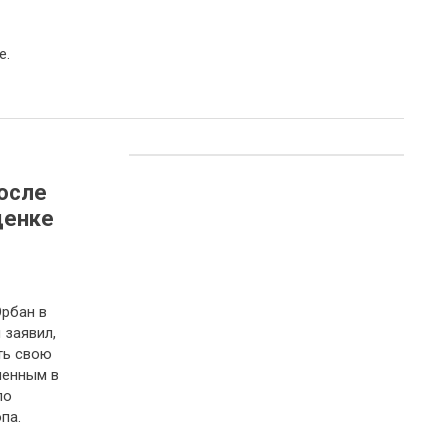
е.
осле
ценке
рбан в
 заявил,
ть свою
ченным в
по
па.