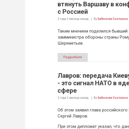
втянуть Варшаву в кон
с Россией
2 года 2 месяца
назад
By
Бабенкова Екатерина
Таким мнением поделился бывший
замминистра обороны страны Ром
Шереметьев.
Подробнее
Лавров: передача Киев
- это сигнал НАТО в яд
сфере
2 года 2 месяца
назад
By
Бабенкова Екатерина
Об этом заявил глава российског
Сергей Лавров.
При этом дипломат указал, что да