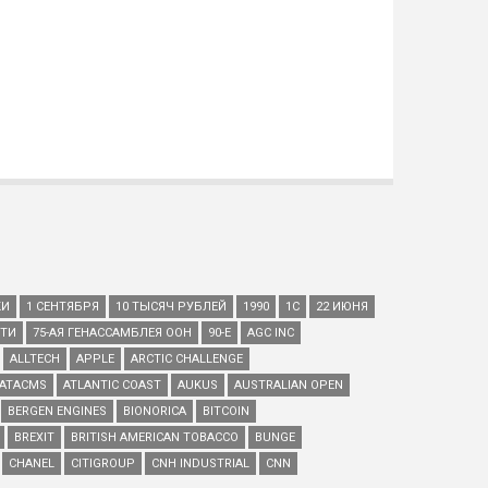
КИ
1 СЕНТЯБРЯ
10 ТЫСЯЧ РУБЛЕЙ
1990
1С
22 ИЮНЯ
ЕТИ
75-АЯ ГЕНАССАМБЛЕЯ ООН
90-Е
AGC INC
ALLTECH
APPLE
ARCTIC CHALLENGE
ATACMS
ATLANTIC COAST
AUKUS
AUSTRALIAN OPEN
BERGEN ENGINES
BIONORICA
BITCOIN
BREXIT
BRITISH AMERICAN TOBACCO
BUNGE
CHANEL
CITIGROUP
CNH INDUSTRIAL
CNN