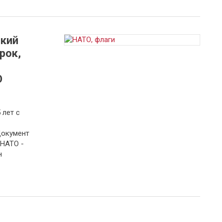
ский
рок,
О
 лет с
Документ
 НАТО -
н