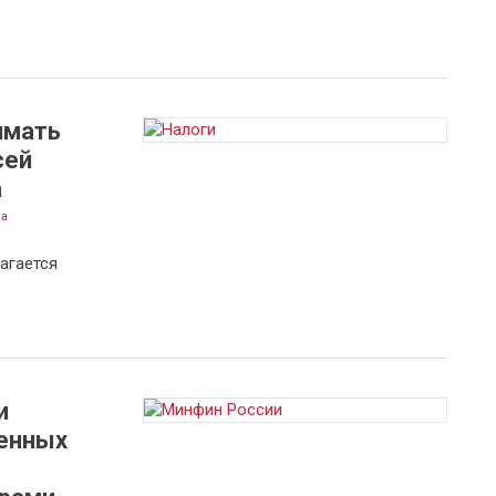
имать
сей
а
на
агается
и
енных