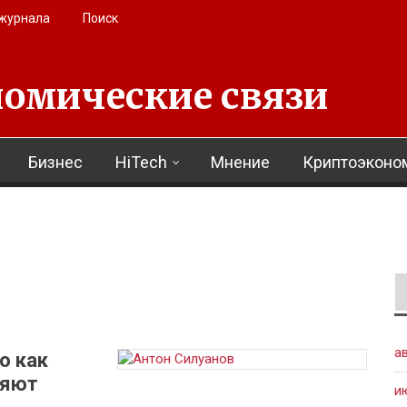
 журнала
Поиск
омические связи
Бизнес
HiTech
Мнение
Криптоэконо
а
о как
ряют
и