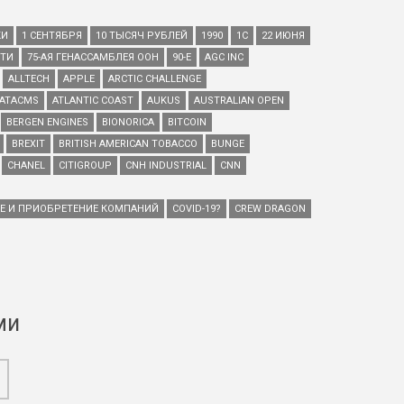
КИ
1 СЕНТЯБРЯ
10 ТЫСЯЧ РУБЛЕЙ
1990
1С
22 ИЮНЯ
ЕТИ
75-АЯ ГЕНАССАМБЛЕЯ ООН
90-Е
AGC INC
ALLTECH
APPLE
ARCTIC CHALLENGE
ATACMS
ATLANTIC COAST
AUKUS
AUSTRALIAN OPEN
BERGEN ENGINES
BIONORICA
BITCOIN
BREXIT
BRITISH AMERICAN TOBACCO
BUNGE
CHANEL
CITIGROUP
CNH INDUSTRIAL
CNN
ИЕ И ПРИОБРЕТЕНИЕ КОМПАНИЙ
COVID-19?
CREW DRAGON
ми