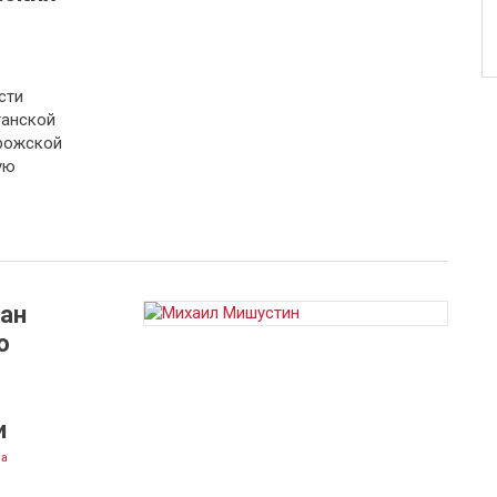
а
сти
ганской
орожской
ую
ан
о
и
на