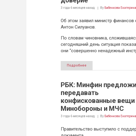
доверие
3 года 6 месяцев
назад
By
Бабенкова Екатерин
Об этом заявил министр финансов 
Антон Силуанов.
По словам чиновника, сложившаяс
сегодняшний день ситуация показа
они “совершенно ненадежный инстр
Подробнее
РБК: Минфин предлож
передавать
конфискованные вещи
Минобороны и МЧС
3 года 6 месяцев
назад
By
Бабенкова Екатерин
Правительство выступило с подде
документа.