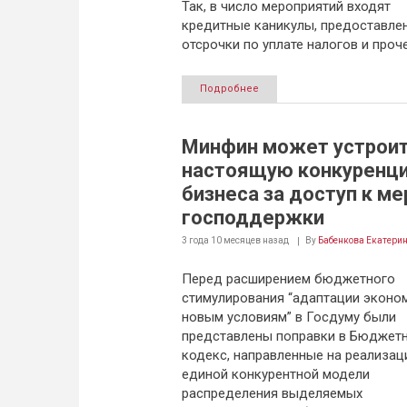
Так, в число мероприятий входят
кредитные каникулы, предоставле
отсрочки по уплате налогов и проче
Подробнее
Минфин может устрои
настоящую конкуренц
бизнеса за доступ к м
господдержки
3 года 10 месяцев
назад
By
Бабенкова Екатери
Перед расширением бюджетного
стимулирования “адаптации эконо
новым условиям” в Госдуму были
представлены поправки в Бюджет
кодекс, направленные на реализа
единой конкурентной модели
распределения выделяемых