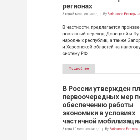
регионах
3 года 8 месяцев
назад
By
Бабенкова Екатерин
В частности, предлагается произве
поэтапный переход Донецкой и Лу
народных республик, а также Зап
и Херсонской областей на налогов
систему РФ.
Подробнее
В России утвержден пл
первоочередных мер п
обеспечению работы
экономики в условиях
частичной мобилизаци
3 года 10 месяцев
назад
By
Бабенкова Екатери