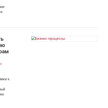
ние
е.
ть
ию
ерам
на
мики к
ный
цию