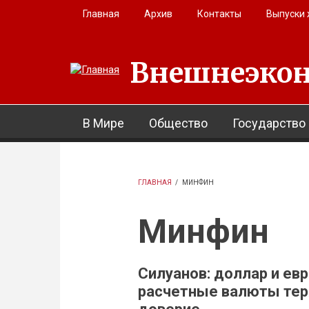
Перейти к основному содержанию
Главная
Архив
Контакты
Выпуски
Внешнеэкон
В Мире
Общество
Государство
ГЛАВНАЯ
/
МИНФИН
Минфин
Силуанов: доллар и евр
расчетные валюты те