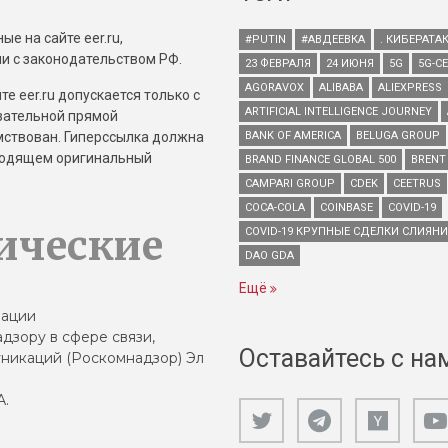
е на сайте eer.ru,
#PUTIN
#АВДЕЕВКА
. КИБЕРАТА
и с законодательством РФ.
23 ФЕВРАЛЯ
24 ИЮНЯ
5G
5G-С
AGORAVOX
ALIBABA
ALIEXPRESS
е eer.ru допускается только с
ARTIFICIAL INTELLIGENCE JOURNEY
зательной прямой
имствован. Гиперссылка должна
BANK OF AMERICA
BELUGA GROUP
зводящем оригинальный
BRAND FINANCE GLOBAL 500
BRENT
CAMPARI GROUP
CDEK
CEETRUS
COCA-COLA
COINBASE
COVID-19
ические
COVID-19 КРУПНЫЕ СДЕЛКИ СЛИЯН
DAO GDA
Ещё
зации
дзору в сфере связи,
Оставайтесь с на
никаций (Роскомнадзор) Эл
А.