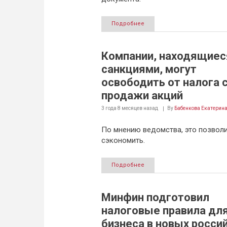
Подробнее
Компании, находящиес
санкциями, могут
освободить от налога 
продажи акций
3 года 8 месяцев
назад
By
Бабенкова Екатерин
По мнению ведомства, это позволи
сэкономить.
Подробнее
Минфин подготовил
налоговые правила дл
бизнеса в новых росси