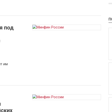
П
я под
с
а
т им
я
йских