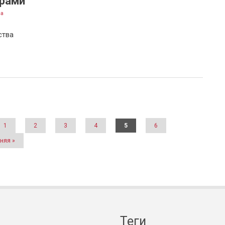
рами
на
ства
1
2
3
4
5
6
няя »
Теги