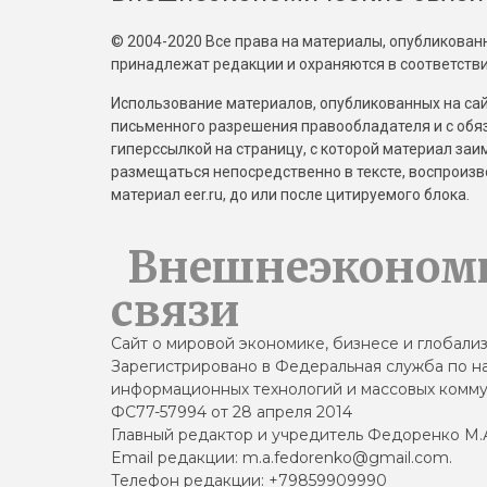
© 2004-2020 Все права на материалы, опубликованны
принадлежат редакции и охраняются в соответстви
Использование материалов, опубликованных на сайт
письменного разрешения правообладателя и с обя
гиперссылкой на страницу, с которой материал за
размещаться непосредственно в тексте, воспрои
материал eer.ru, до или после цитируемого блока.
Внешнеэконом
связи
Сайт о мировой экономике, бизнесе и глобали
Зарегистрировано в Федеральная служба по на
информационных технологий и массовых комму
ФС77-57994 от 28 апреля 2014
Главный редактор и учредитель Федоренко М.
Email редакции: m.a.fedorenko@gmail.com.
Телефон редакции: +79859909990