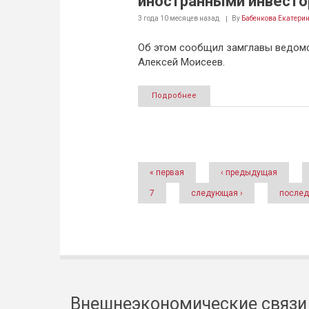
иностранными инвесто
3 года 10 месяцев
назад
By
Бабенкова Екатери
Об этом сообщил замглавы ведом
Алексей Моисеев.
Подробнее
Страницы
« первая
‹ предыдущая
7
следующая ›
послед
Внешнеэкономические связи