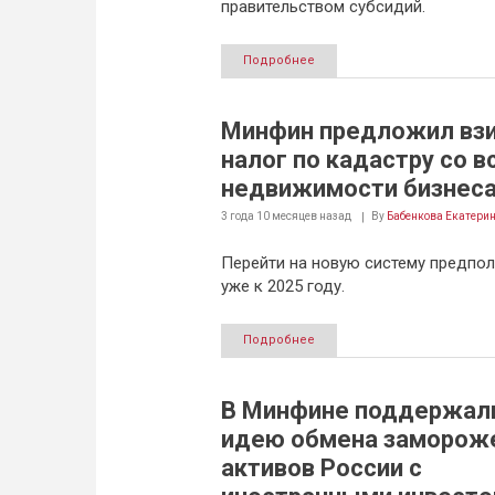
правительством субсидий.
Подробнее
Минфин предложил вз
налог по кадастру со в
недвижимости бизнес
3 года 10 месяцев
назад
By
Бабенкова Екатери
Перейти на новую систему предпол
уже к 2025 году.
Подробнее
В Минфине поддержал
идею обмена заморож
активов России с