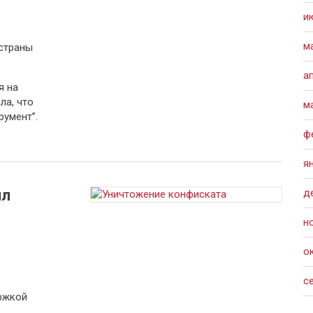
и
а
м
страны
а
я на
ла, что
м
умент”.
ф
я
ил
д
н
о
а
с
ржкой