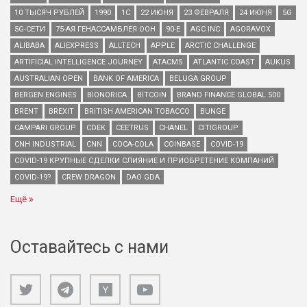
10 ТЫСЯЧ РУБЛЕЙ
1990
1С
22 ИЮНЯ
23 ФЕВРАЛЯ
24 ИЮНЯ
5G
5G-СЕТИ
75-АЯ ГЕНАССАМБЛЕЯ ООН
90-Е
AGC INC
AGORAVOX
ALIBABA
ALIEXPRESS
ALLTECH
APPLE
ARCTIC CHALLENGE
ARTIFICIAL INTELLIGENCE JOURNEY
ATACMS
ATLANTIC COAST
AUKUS
AUSTRALIAN OPEN
BANK OF AMERICA
BELUGA GROUP
BERGEN ENGINES
BIONORICA
BITCOIN
BRAND FINANCE GLOBAL 500
BRENT
BREXIT
BRITISH AMERICAN TOBACCO
BUNGE
CAMPARI GROUP
CDEK
CEETRUS
CHANEL
CITIGROUP
CNH INDUSTRIAL
CNN
COCA-COLA
COINBASE
COVID-19
COVID-19 КРУПНЫЕ СДЕЛКИ СЛИЯНИЕ И ПРИОБРЕТЕНИЕ КОМПАНИЙ
COVID-19?
CREW DRAGON
DAO GDA
Ещё
Оставайтесь с нами