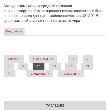
Сотрудниками международной компании,
специализирующейся на управленческом консалтинге, был
проведен анализ данных по заболеваемости на COVID-19
среди жителей крупных городов со всего мира.
Подробнее
Страницы
« первая
‹ предыдущая
…
6
7
8
9
10
11
12
13
14
…
следующая ›
последняя »
ПОСЛЕДНЕЕ