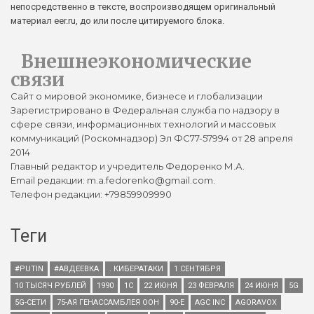
непосредственно в тексте, воспроизводящем оригинальный
материал eer.ru, до или после цитируемого блока.
Внешнеэкономические
связи
Сайт о мировой экономике, бизнесе и глобализации
Зарегистрировано в Федеральная служба по надзору в
сфере связи, информационных технологий и массовых
коммуникаций (Роскомнадзор) Эл ФС77-57994 от 28 апреля
2014
Главный редактор и учредитель Федоренко М.А.
Email редакции: m.a.fedorenko@gmail.com.
Телефон редакции: +79859909990
Теги
#PUTIN
#АВДЕЕВКА
. КИБЕРАТАКИ
1 СЕНТЯБРЯ
10 ТЫСЯЧ РУБЛЕЙ
1990
1С
22 ИЮНЯ
23 ФЕВРАЛЯ
24 ИЮНЯ
5G
5G-СЕТИ
75-АЯ ГЕНАССАМБЛЕЯ ООН
90-Е
AGC INC
AGORAVOX