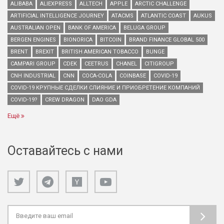
ALIBABA
ALIEXPRESS
ALLTECH
APPLE
ARCTIC CHALLENGE
ARTIFICIAL INTELLIGENCE JOURNEY
ATACMS
ATLANTIC COAST
AUKUS
AUSTRALIAN OPEN
BANK OF AMERICA
BELUGA GROUP
BERGEN ENGINES
BIONORICA
BITCOIN
BRAND FINANCE GLOBAL 500
BRENT
BREXIT
BRITISH AMERICAN TOBACCO
BUNGE
CAMPARI GROUP
CDEK
CEETRUS
CHANEL
CITIGROUP
CNH INDUSTRIAL
CNN
COCA-COLA
COINBASE
COVID-19
COVID-19 КРУПНЫЕ СДЕЛКИ СЛИЯНИЕ И ПРИОБРЕТЕНИЕ КОМПАНИЙ
COVID-19?
CREW DRAGON
DAO GDA
Ещё
Оставайтесь с нами