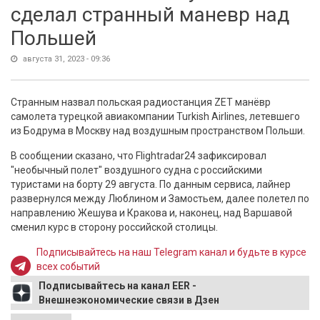
сделал странный маневр над
Польшей
августа 31, 2023 - 09:36
Странным назвал польская радиостанция ZET манёвр
самолета турецкой авиакомпании Turkish Airlines, летевшего
из Бодрума в Москву над воздушным пространством Польши.
В сообщении сказано, что Flightradar24 зафиксировал
"необычный полет" воздушного судна с российскими
туристами на борту 29 августа. По данным сервиса, лайнер
развернулся между Люблином и Замостьем, далее полетел по
направлению Жешува и Кракова и, наконец, над Варшавой
сменил курс в сторону российской столицы.
Подписывайтесь на наш Telegram канал и будьте в курсе
всех событий
Подписывайтесь на канал EER -
Внешнеэкономические связи в Дзен