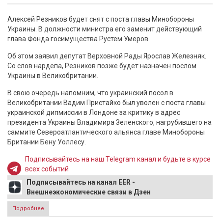
Алексей Резников будет снят с поста главы Минобороны
Украины. В должности министра его заменит действующий
глава Фонда госимущества Рустем Умеров.
Об этом заявил депутат Верховной Рады Ярослав Железняк.
Со слов нардепа, Резников позже будет назначен послом
Украины в Великобритании.
В свою очередь напомним, что украинский посол в
Великобритании Вадим Пристайко был уволен с поста главы
украинской дипмиссии в Лондоне за критику в адрес
президента Украины Владимира Зеленского, нагрубившего на
саммите Североатлантического альянса главе Минобороны
Британии Бену Уоллесу.
Подписывайтесь на наш Telegram канал и будьте в курсе
всех событий
Подписывайтесь на канал EER -
Внешнеэкономические связи в Дзен
Подробнее
о Источник: главу Минобороны Украины Резникова уволят
и отправят послом в Британию