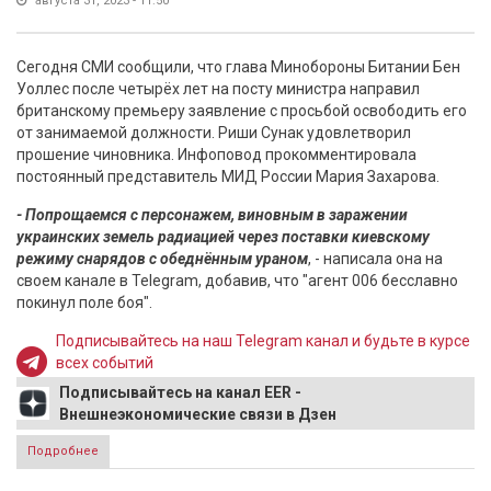
августа 31, 2023 - 11:50
Сегодня СМИ сообщили, что глава Минобороны Битании Бен
Уоллес после четырёх лет на посту министра направил
британскому премьеру заявление с просьбой освободить его
от занимаемой должности. Риши Сунак удовлетворил
прошение чиновника. Инфоповод прокомментировала
постоянный представитель МИД России Мария Захарова.
- Попрощаемся с персонажем, виновным в заражении
украинских земель радиацией через поставки киевскому
режиму снарядов с обеднённым ураном
, - написала она на
своем канале в Telegram, добавив, что "агент 006 бесславно
покинул поле боя".
Подписывайтесь на наш Telegram канал и будьте в курсе
всех событий
Подписывайтесь на канал EER -
Внешнеэкономические связи в Дзен
Подробнее
о Захарова прокомментировала отставку главы
Минобороны Британии Бена Уоллеса