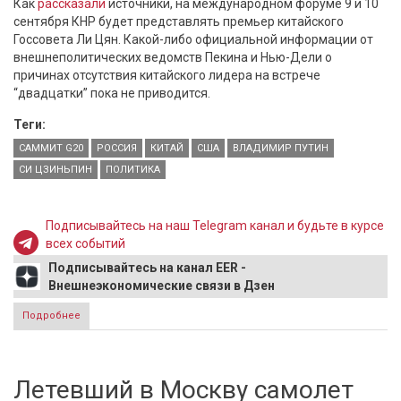
Как
рассказали
источники, на международном форуме 9 и 10
сентября КНР будет представлять премьер китайского
Госсовета Ли Цян. Какой-либо официальной информации от
внешнеполитических ведомств Пекина и Нью-Дели о
причинах отсутствия китайского лидера на встрече
“двадцатки” пока не приводится.
Теги:
САММИТ G20
РОССИЯ
КИТАЙ
США
ВЛАДИМИР ПУТИН
СИ ЦЗИНЬПИН
ПОЛИТИКА
Подписывайтесь на наш Telegram канал и будьте в курсе
всех событий
Подписывайтесь на канал EER -
Внешнеэкономические связи в Дзен
Подробнее
о Reuters: Си Цзиньпин, вероятнее всего, не поедет на
саммит G20 в Индии
Летевший в Москву самолет