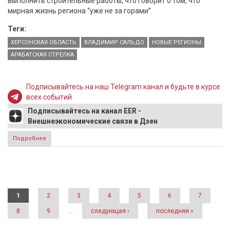
выполнить строительные работы, что говорит о том, что
мирная жизнь региона “уже не за горами”.
Теги:
ХЕРСОНСКАЯ ОБЛАСТЬ
ВЛАДИМИР САЛЬДО
НОВЫЕ РЕГИОНЫ
АРАБАТСКАЯ СТРЕЛКА
Подписывайтесь на наш Telegram канал и будьте в курсе
всех событий
Подписывайтесь на канал EER -
Внешнеэкономические связи в Дзен
Подробнее
о Сальдо: крупный инвестор намерен построить дорогу
по Арабатской стрелке
Страницы
1
2
3
4
5
6
7
8
9
…
следующая ›
последняя »