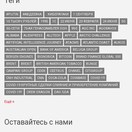
Теги
#PUTIN
#АВДЕЕВКА
. КИБЕРАТАКИ
1 СЕНТЯБРЯ
10 ТЫСЯЧ РУБЛЕЙ
1990
1С
22 ИЮНЯ
23 ФЕВРАЛЯ
24 ИЮНЯ
5G
5G-СЕТИ
75-АЯ ГЕНАССАМБЛЕЯ ООН
90-Е
AGC INC
AGORAVOX
ALIBABA
ALIEXPRESS
ALLTECH
APPLE
ARCTIC CHALLENGE
ARTIFICIAL INTELLIGENCE JOURNEY
ATACMS
ATLANTIC COAST
AUKUS
AUSTRALIAN OPEN
BANK OF AMERICA
BELUGA GROUP
BERGEN ENGINES
BIONORICA
BITCOIN
BRAND FINANCE GLOBAL 500
BRENT
BREXIT
BRITISH AMERICAN TOBACCO
BUNGE
CAMPARI GROUP
CDEK
CEETRUS
CHANEL
CITIGROUP
CNH INDUSTRIAL
CNN
COCA-COLA
COINBASE
COVID-19
COVID-19 КРУПНЫЕ СДЕЛКИ СЛИЯНИЕ И ПРИОБРЕТЕНИЕ КОМПАНИЙ
COVID-19?
CREW DRAGON
DAO GDA
Ещё
Оставайтесь с нами