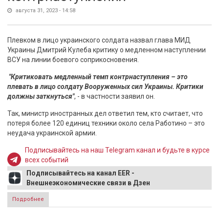
августа 31, 2023 - 14:58
Плевком в лицо украинского солдата назвал глава МИД
Украины Дмитрий Кулеба критику о медленном наступлении
ВСУ на линии боевого соприкосновения.
"Критиковать медленный темп контрнаступления – это
плевать в лицо солдату Вооруженных сил Украины. Критики
должны заткнуться"
, - в частности заявил он.
Так, министр иностранных дел ответил тем, кто считает, что
потеря более 120 единиц техники около села Работино – это
неудача украинской армии.
Подписывайтесь на наш Telegram канал и будьте в курсе
всех событий
Подписывайтесь на канал EER -
Внешнеэкономические связи в Дзен
Подробнее
о Глава МИД Украины Кулеба потребовал "заткнуться
критикам" украинского контрнаступления