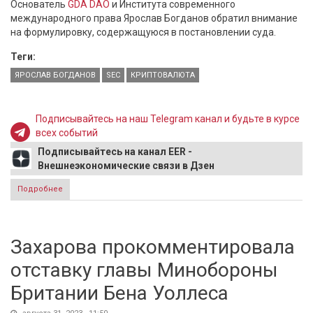
Основатель
GDA DAO
и Института современного
международного права Ярослав Богданов обратил внимание
на формулировку, содержащуюся в постановлении суда.
Теги:
ЯРОСЛАВ БОГДАНОВ
SEC
КРИПТОВАЛЮТА
Подписывайтесь на наш Telegram канал и будьте в курсе
всех событий
Подписывайтесь на канал EER -
Внешнеэкономические связи в Дзен
Подробнее
о Ярослав Богданов: Провал SEC в суде дал
положительный импульс крипторынку
Захарова прокомментировала
отставку главы Минобороны
Британии Бена Уоллеса