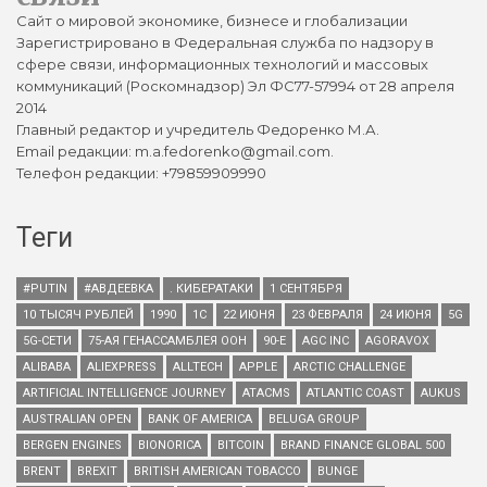
Сайт о мировой экономике, бизнесе и глобализации
Зарегистрировано в Федеральная служба по надзору в
сфере связи, информационных технологий и массовых
коммуникаций (Роскомнадзор) Эл ФС77-57994 от 28 апреля
2014
Главный редактор и учредитель Федоренко М.А.
Email редакции: m.a.fedorenko@gmail.com.
Телефон редакции: +79859909990
Теги
#PUTIN
#АВДЕЕВКА
. КИБЕРАТАКИ
1 СЕНТЯБРЯ
10 ТЫСЯЧ РУБЛЕЙ
1990
1С
22 ИЮНЯ
23 ФЕВРАЛЯ
24 ИЮНЯ
5G
5G-СЕТИ
75-АЯ ГЕНАССАМБЛЕЯ ООН
90-Е
AGC INC
AGORAVOX
ALIBABA
ALIEXPRESS
ALLTECH
APPLE
ARCTIC CHALLENGE
ARTIFICIAL INTELLIGENCE JOURNEY
ATACMS
ATLANTIC COAST
AUKUS
AUSTRALIAN OPEN
BANK OF AMERICA
BELUGA GROUP
BERGEN ENGINES
BIONORICA
BITCOIN
BRAND FINANCE GLOBAL 500
BRENT
BREXIT
BRITISH AMERICAN TOBACCO
BUNGE