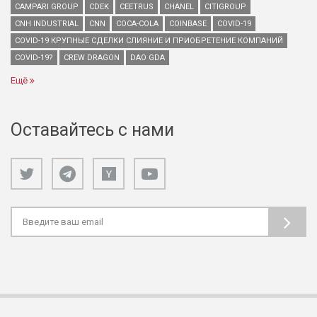
CAMPARI GROUP
CDEK
CEETRUS
CHANEL
CITIGROUP
CNH INDUSTRIAL
CNN
COCA-COLA
COINBASE
COVID-19
COVID-19 КРУПНЫЕ СДЕЛКИ СЛИЯНИЕ И ПРИОБРЕТЕНИЕ КОМПАНИЙ
COVID-19?
CREW DRAGON
DAO GDA
Ещё
Оставайтесь с нами